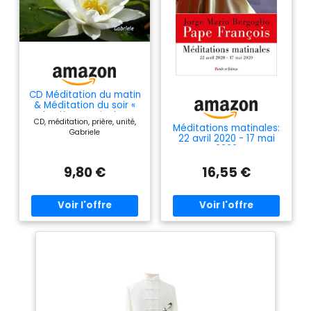
CD Méditation du matin
& Méditation du soir «
La lumière matinale est
CD, méditation, prière, unité,
telle une rose odorante
Méditations matinales:
Gabriele
» et « La joie que nous
22 avril 2020 - 17 mai
donnons revient dans
2020
notre propre cœur »
(durées : 2 x 18min)
9,80 €
16,55 €