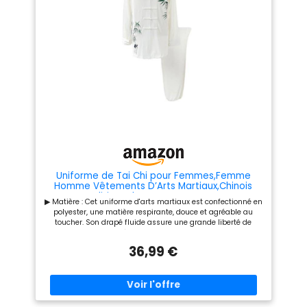
Uniforme de Tai Chi pour Femmes,Femme
Homme Vêtements D’Arts Martiaux,Chinois
Traditionnel Costume Tang Arts
▶ Matière : Cet uniforme d'arts martiaux est confectionné en
Martiaux,Tenues de Kung Fu,Fluide Et
polyester, une matière respirante, douce et agréable au
éLéGant,pour méditation Qigong Matinaux
toucher. Son drapé fluide assure une grande liberté de
mouvement tout en répondant aux exigences de confort au
quotidien. ▶ Détails : Cet uniforme de kung-fu est doté d'un
36,99 €
col montant traditionnel et de boutons à nœud de corde. Il
est disponible en coloris unis ou orné de motifs de bamboo
à l'encre, alliant l'esthétique chinoise à l'esprit du Tai Chi. ▶
Coupe : Cet uniforme de méditation comprend un haut
amples, une taille élastiquée au pantalon et une poche
intérieure à la taille, offrant un équilibre parfait entre liberté