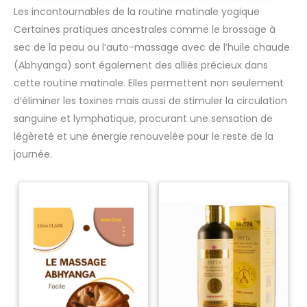
de mouvement et rangement pratique pour vos effets
Les incontournables de la routine matinale yogique
personnels. ▶ Utilisations polyvalentes : Ce costume Tang
Certaines pratiques ancestrales comme le brossage à
de kung-fu peut être utilisé pour la pratique du Tai Chi et
des arts martiaux, mais aussi au quotidien ou pour la
sec de la peau ou l’auto-massage avec de l’huile chaude
méditation, alliant fonctionnalité et praticité. ▶ Tailles : Cet
uniforme de qigong est disponible des tailles XS à XXXL,
(Abhyanga) sont également des alliés précieux dans
avec un tableau de recommandations de taille et de poids.
Les mesures manuelles présentent une marge d'erreur de
cette routine matinale. Elles permettent non seulement
seulement 1 à 2 cm, garantissant un ajustement optimal
d’éliminer les toxines mais aussi de stimuler la circulation
pour différentes morphologies.
sanguine et lymphatique, procurant une sensation de
légèreté et une énergie renouvelée pour le reste de la
journée.