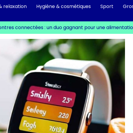
& relaxation
Hygiène & cosmétiques
Sport
Gro
montres connectées : un duo gagnant pour une alimentatio