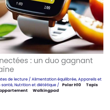
nnectées : un duo gagnant
aine
tes de lecture
/
Alimentation équilibrée
,
Appareils et
s santé
,
Nutrition et diététique
/
Polar H10
Tapis
'appartement
Walkingpad