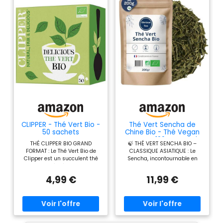
CLIPPER - Thé Vert Bio -
Thé Vert Sencha de
50 sachets
Chine Bio - Thé Vegan
en Vrac, 100% Naturel,
THÉ CLIPPER BIO GRAND
🍃 THÉ VERT SENCHA BIO –
Sans OGM - Agriculture
FORMAT : Le Thé Vert Bio de
CLASSIQUE ASIATIQUE : Le
Biologique -
Clipper est un succulent thé
Sencha, incontournable en
Conditionné en France
en sachet à déguster sans
Chine et au Japon, est obtenu
- Sachet 200 gr (100
modération, Aussi bon
par un bain de vapeur suivi
Tasses)
4,99 €
11,99 €
qu'éthique, il est conditionné
d’un roulage et séchage des
en boîte de 50 sachets non
feuilles, ce qui stoppe
blanchis RECETTE NATURELLE
l’oxydation et préserve ses
ET BIO : Ce thé Clipper est
qualités naturelles. 🌸 GOÛT
fabriqué sans OGM ni
FRAIS & ÉQUILIBRÉ : Son
ingrédients artificiels à partir
infusion révèle une liqueur