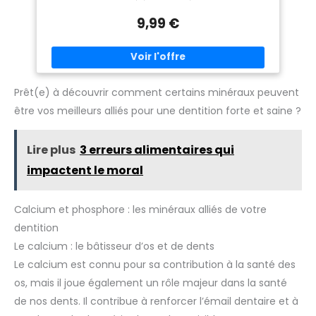
- liqueur claire et légèrement amère. Son infusion
développe un caractère doux et aromatique, le goût
9,99 €
résultant est très végétal, iodé, avec une note d’herbes
coupés. 🌳 SACHET refermable contenant 200 grammes. Le
sachet permet une conservation optimale du thé. 🌳 ATELIER
EN FRANCE : Produit sélectionné et conditionné dans notre
atelier à Lyon - Chabiothé est une marque française de
thés et plantes Bio. 🌳 PAR UN PHARMACIEN : diplômé en
pharmacie et en phytothérapie, Nicolas sélectionne et
Prêt(e) à découvrir comment certains minéraux peuvent
prépare les mélanges de la marque Chabiothé depuis 2013.
être vos meilleurs alliés pour une dentition forte et saine ?
Lire plus
3 erreurs alimentaires qui
impactent le moral
Calcium et phosphore : les minéraux alliés de votre
dentition
Le calcium : le bâtisseur d’os et de dents
Le calcium est connu pour sa contribution à la santé des
os, mais il joue également un rôle majeur dans la santé
de nos dents. Il contribue à renforcer l’émail dentaire et à