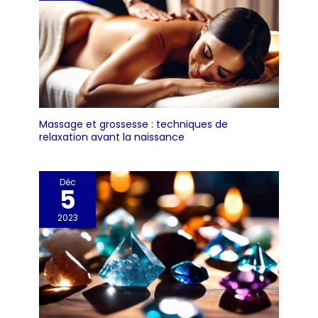
Utile et fonctionnel : des
visuels saisissants,
combinés à des photos
éclatantes, améliorent
la concentration
cognitive et les
capacités de
mémorisation en
Massage et grossesse : techniques de
fournissant des
relaxation avant la naissance
informations vitales
grâce à des formats de
attrayants Portable
Déc
5
sans effort : combine
portabilité et facilité
2023
d'utilisation, ce qui le
rend idéal pour la
maison ou au
restaurant tout en
répondant de manière
pratique à vos besoins
alimentaires à faible