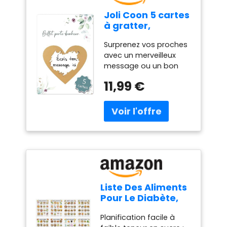
Joli Coon 5 cartes
à gratter,
demande en
Surprenez vos proches
mariage, Ticket
avec un merveilleux
gagnant
message ou un bon
cadeau - avec des
11,99 €
cartes personnalisable
! 5 cartes à gratter
vierges pour écrire. Un
moment de surprise
intangible pour
demande en mariage,
une bridemaids box ou
comme un ticket à
gratter annonce
grossesse. Vous
Liste Des Aliments
recevrez tickets
Pour Le Diabète,
gagnant finies avec un
Nutritionnellement
vernis UV pour
Planification facile à
Complète, 22 X 28
répondre aux normes