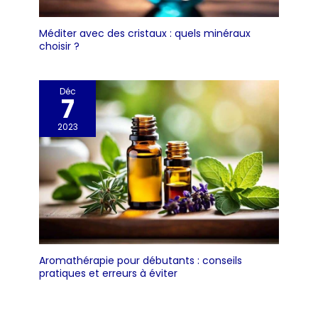
teneur en sucre. Guide
de planification facile
Méditer avec des cristaux : quels minéraux
des repas : ce guide
choisir ?
détaillé de planification
des repas aide maman,
papa, grand-mère,
Déc
grand-père et
7
personnes âgées à
créer une alimentation
2023
équilibrée pour gérer les
niveaux de sucre avec
des conseils
nutritionnels quotidiens
réfléchis.
Aromathérapie pour débutants : conseils
pratiques et erreurs à éviter