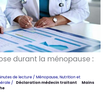
rose durant la ménopause :
inutes de lecture
/
Ménopause
,
Nutrition et
érale
/
Déclaration médecin traitant
Mains
he