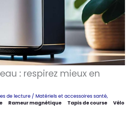
reau : respirez mieux en
es de lecture
/
Matériels et accessoires santé
,
e
Rameur magnétique
Tapis de course
Vélo