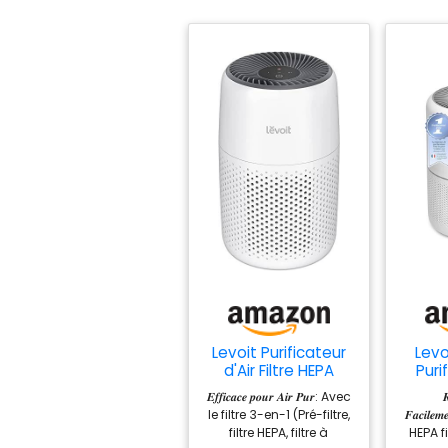
Levoit Purificateur
Levo
d'Air Filtre HEPA
Puri
99,97% 7W
CADR
𝑬𝒇𝒇𝒊𝒄𝒂𝒄𝒆 𝒑𝒐𝒖𝒓 𝑨𝒊𝒓 𝑷𝒖𝒓: Avec

Chambre Silencieux
Cap
le filtre 3-en-1 (Pré-filtre,
𝑭𝒂𝒄𝒊𝒍
Blanc
filtre HEPA, filtre à
HEPA f