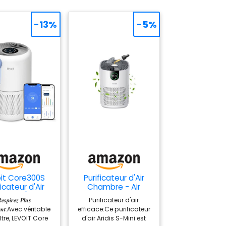
-13%
-5%
it Core300S
Purificateur d'Air
ficateur d'Air
Chambre - Air
240m³/h HEPA
Purifier Hepa
𝒆𝒔𝒑𝒊𝒓𝒆𝒛 𝑷𝒍𝒖𝒔
Purificateur d'air
ture contre
Efficace Contre Le
𝒆𝒎𝒆𝒏𝒕:Avec véritable
efficace:Ce purificateur
Allergie
Pollen, Les Allergies,
iltre, LEVOIT Core
d'air Aridis S-Mini est
Les Odeurs Et Les