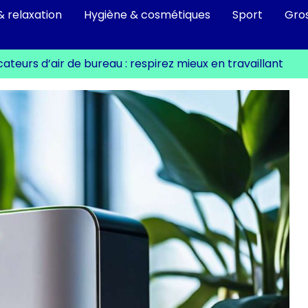
& relaxation
Hygiène & cosmétiques
Sport
Gro
icateurs d’air de bureau : respirez mieux en travaillant