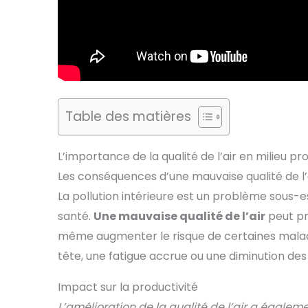
Table des matières
L’importance de la qualité de l’air en milieu pr
Les conséquences d’une mauvaise qualité de l’a
La pollution intérieure est un problème sous-e
santé.
Une mauvaise qualité de l’air
peut pr
même augmenter le risque de certaines malad
tête, une fatigue accrue ou une diminution de
Impact sur la productivité
L’amélioration de la qualité de l’air a égaleme