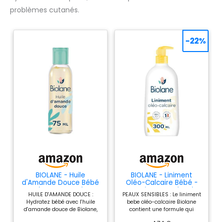
problèmes cutanés.
-22%
BIOLANE - Huile
BIOLANE - Liniment
d'Amande Douce Bébé
Oléo-Calcaire Bébé -
- Hydrate et protège -
Nettoie et protège le
HUILE D'AMANDE DOUCE :
PEAUX SENSIBLES : Le liniment
75ml
siège - 300ml
Hydratez bébé avec l'huile
bebe oléo-calcaire Biolane
d'amande douce de Biolane,
contient une formule qui
une huile qui nourrit et
convient aux peaux les plus