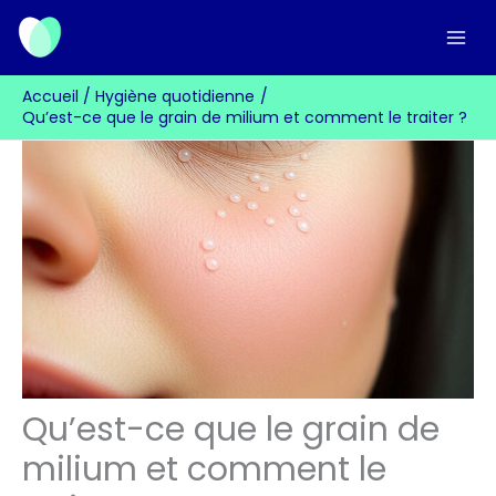
Aller
au
contenu
Accueil
Hygiène quotidienne
Qu’est-ce que le grain de milium et comment le traiter ?
Qu’est-ce que le grain de
milium et comment le