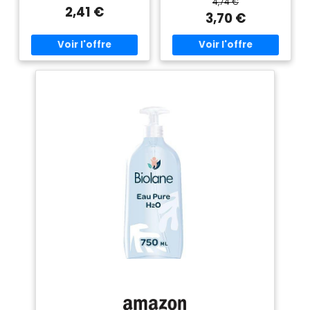
4,74 €
adoucit la peau de votre bébé.
sensibles. Il combine douceur
2,41 €
Testé cliniquement, il convient
et pureté, il respecte la peau
3,70 €
aux peaux sensibles. Idéale
de votre bébé et protège son
pour un massage après la
siège au quotidien.
toilette, cette huile procure un
L'utilisation du liniment
moment de douceur avec
permet de prévenir
bébé INGRÉDIENTS D’ORIGINE
l'apparition des rougeurs et de
NATURELLE : Formulé à 100%
protéger la peau INGREDIENTS
d'ingrédients d'origine
D’ORIGINE NATURELLE : A 99%
naturelle, les acides gras
d’origine naturelle, ce liniment
essentiels de l'amande douce
bebe est composé
nourrissent l'épiderme du
essentiellement d’huile d’olive
bébé. Soumise aux agressions
et d’eaux de chaux, une recette
extérieures de
traditionnelle du liniment oleo
l'environnement, la peau de
calcaire, pour préserver la
bébé peut s'assécher. Pour
pureté du produit et le bien-
une hydratation en douceur et
être de votre bébé
100% naturelle ! CORPS ET BAIN
HYDRATATION : Le liniment
: L'huile d'amande adoucit et
bebe Biolane nettoie la peau
nourrit intensément la peau
de votre bébé en un seul
sensible de votre bébé.
geste. Après utilisation, la
Ajoutez-la dans le bain, l'huile
peau de votre bébé sera
d'amande douce recouvre
nourrie, protégée et soignée
naturellement la peau de
TESTE CLINIQUEMENT : Le
bébé et forme un film
liniment oléo-calcaire Biolane
protecteur. Sa peau sera
contribue à l’hygiène de votre
douce et protégée. Cette huile
bébé sans rougeurs ni
convient également pour
irritations. Utilisable dès la
éliminer les croûtes de lait,
naissance, le liniment bebe
appliquez sur le cuir chevelu
convient à toutes types de