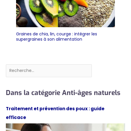
facilement dans votre
bagage à main ou
votre sac à dos。Que
vous soyez à la plage,
en montagne ou au
bureau, vos soins
Graines de chia, lin, courge : intégrer les
supergraines à son alimentation
favoris vous
accompagnent
partout avec style
Rechercher
Dans la catégorie Anti-âges naturels
Traitement et prévention des poux : guide
efficace