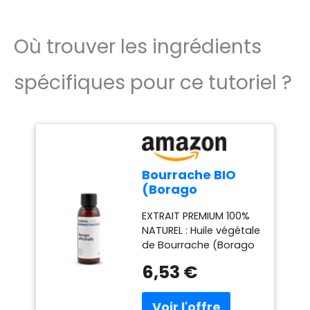
Où trouver les ingrédients
spécifiques pour ce tutoriel ?
Bourrache BIO
(Borago
officinalis) - 50
EXTRAIT PREMIUM 100%
mL - Huile
NATUREL : Huile végétale
Végétale Vierge
de Bourrache (Borago
et Certifiée AB -
officinalis L.), obtenue
Santé articulaire
6,53 €
par première pression
- Aroma Labs -
à froid des graines. PRIX
Made in France
COMPÉTITIF : Accessible