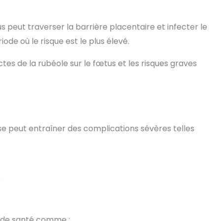
s peut traverser la barrière placentaire et infecter le
ode où le risque est le plus élevé.
s de la rubéole sur le fœtus et les risques graves
se peut entraîner des complications sévères telles
)
s de santé comme :