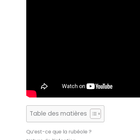
Table des matières
Qu’est-ce que la rubéole ?