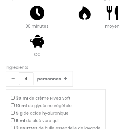
30 minutes
moyen
€€
Ingrédients
personnes
30
ml
de crème Nivea Soft
10
ml
de glycérine végétale
5
g
de acide hyaluronique
5
ml
de aloé vera gel
3
gouttes
de huile essentielle de lavande