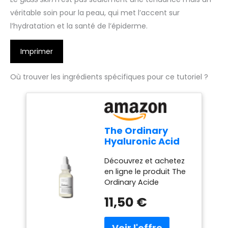
véritable soin pour la peau, qui met l’accent sur
l’hydratation et la santé de l’épiderme.
Imprimer
Où trouver les ingrédients spécifiques pour ce tutoriel ?
The Ordinary
Hyaluronic Acid
2% + B5 (with
Découvrez et achetez
Ceramides),
en ligne le produit The
Multi-Depth
Ordinary Acide
Hydration Serum
Hyaluronique 2% + B5 -
for Plumper,
11,50 €
30ml RENFORCE LA
Smoother Skin,
BARRIÈRE CUTANÉE : Les
30ml
céramides retiennent