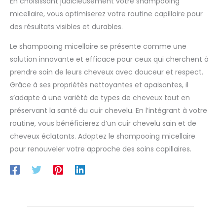
En choisissant judicieusement votre shampooing
100 ml, ce shampoing est pratique à emporter en voyage.
Utilisez ce shampooing Micellaire Détox au moins une fois
micellaire, vous optimiserez votre routine capillaire pour
par semaine pour un lavage en profondeur afin d'éliminer
les impuretés et l'accumulation de produits de coiffage.
des résultats visibles et durables.
Le shampooing micellaire se présente comme une
solution innovante et efficace pour ceux qui cherchent à
prendre soin de leurs cheveux avec douceur et respect.
Grâce à ses propriétés nettoyantes et apaisantes, il
s’adapte à une variété de types de cheveux tout en
préservant la santé du cuir chevelu. En l’intégrant à votre
routine, vous bénéficierez d’un cuir chevelu sain et de
cheveux éclatants. Adoptez le shampooing micellaire
pour renouveler votre approche des soins capillaires.