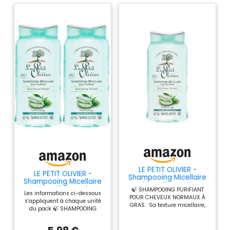
LE PETIT OLIVIER -
LE PETIT OLIVIER -
Shampooing Micellaire
Shampooing Micellaire
Soin Purifiant - Aloe
Soin Purifiant - Aloe
🍃 SHAMPOOING PURIFIANT
Vera & Thé Vert -
Les informations ci-dessous
Vera & Thé Vert -
POUR CHEVEUX NORMAUX À
Purifie & Allège -
s'appliquent à chaque unité
Purifie & Allège -
GRAS : Sa texture micellaire,
Cheveux Normaux à
du pack 🍃 SHAMPOOING
Cheveux Normaux À
sa mousse onctueuse et son
Gras - Sans Silicone &
PURIFIANT POUR CHEVEUX
Gras - Sans
parfum doux et frais font de
Sans Sulfate - Fabriqué
NORMAUX À GRAS : Sa texture
Silicone/Sulfate -
ce shampooing un véritable