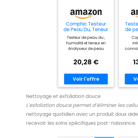
Comphic Testeur
Teste
de Peau Du, Teneur
de pe
en Humidité et en,
et
Testeur de peau du ,
Cap
Analyseur de Peau,
Analy
humidité et teneur en
int
Joue, Élastique, Âge
Dé
Analyseur de peau
connaît
de la Peau, Testeur
tonal
peau joue Test d'âge
peau 
D'Agent, Détecteur
cutané élastique
Connai
20,28 €
1
auto
Détecteur d'agent de
votre 
les t
mesure
quel
bea
Consei
plas
fois 
la p
confir
utiliser,
Nettoyage et exfoliation douce
sur l
vous l'u
L’exfoliation douce permet d’éliminer les cellu
zone d
nettoyage quotidien avec un produit doux aid
pour s
cosmé
recevoir les soins spécifiques post-naissance.
appar
utilis
peau a