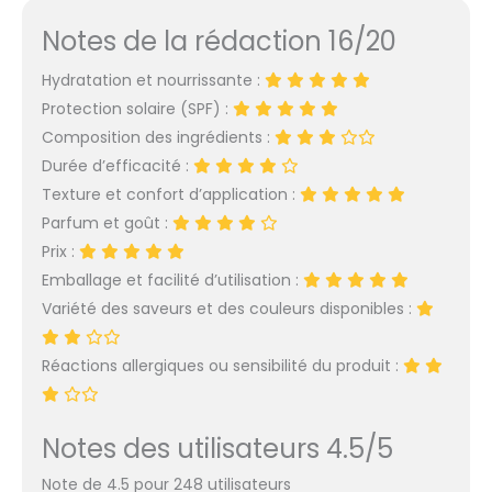
lèvres gercées. Il
Notes de la rédaction 16/20
hydrate intensément
vos lèvres pendant 24
Hydratation et nourrissante :
h et les laisse douces
Protection solaire (SPF) :
comme la soie. Résiste
à l'eau – Avec ce soin
Composition des ingrédients :
hydratant résistant à
Durée d’efficacité :
l'eau, pas besoin
Texture et confort d’application :
d'attendre avant de
Parfum et goût :
vous baigner. Il est
toutefois conseillé d'en
Prix :
appliquer
Emballage et facilité d’utilisation :
fréquemment. Huiles
Variété des saveurs et des couleurs disponibles :
naturelles – Ce baume
hydratant contient du
Réactions allergiques ou sensibilité du produit :
beurre de karité et de
l'huile de jojoba bio qui
procurent une
hydratation optimale à
Notes des utilisateurs 4.5/5
vos lèvres. Emballage –
Labello Protection
Note de 4.5 pour 248 utilisateurs