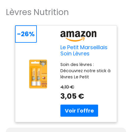
Lèvres Nutrition
-26%
Le Petit Marseillais
Soin Lèvres
Nutrition, 2 tubes
Soin des lèvres :
de 4,9 g
Découvrez notre stick à
lèvres Le Petit
Marseillais inspiré des
4,10 €
traditions de beauté
3,05 €
méditerranéennes. Pour
des lèvres
instantanément
protégées et
confortables Nutrition
intense : Ce baume