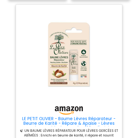
les agressions quotidiennes
pendant 24 h et les laisse
comme le froid, le vent ou la
douces comme la soie. Résiste
pollution. Lèvres douces et
à l'eau – Avec ce soin
lisses : Dès la première
hydratant résistant à l'eau,
utilisation, les lèvres sont
pas besoin d'attendre avant
visiblement plus douces et
de vous baigner. Il est
plus lisses. Grâce à sa texture
toutefois conseillé d'en
fondante, il offre une
appliquer fréquemment.
sensation immédiate de
Huiles naturelles – Ce baume
confort. Utilisation quotidienne
hydratant contient du beurre
: Appliquer quotidiennement
de karité et de l'huile de jojoba
pour maintenir les lèvres
bio qui procurent une
hydratées et protégées. Ce
hydratation optimale à vos
baume lèvres est facile à
lèvres. Emballage – LABELLO
emporter et peut être utilisé à
Protection Solaire FPS 50
tout moment de la journée.
NIVEA SUN, stick solaire
Emballage recyclable : Le
protection UVA/UVB, baume à
baume pour les lèvres est
lèvres hydratation 24 h
conçu avec un emballage
résistant à l'eau, 1 x 5,5 ml,
entièrement recyclable, ce qui
numéro d'article : 85040.
contribue à réduire l’impact
environnemental tout en
prenant soin de vos lèvres.
LE PETIT OLIVIER - Baume Lèvres Réparateur -
Beurre de Karité - Répare & Apaise - Lèvres
Gercées et Abîmées - Huiles 100% d'Origine
🍃 UN BAUME LÈVRES RÉPARATEUR POUR LÈVRES GERCÉES ET
Végétale - Fabriqué en France - 4 g
ABÎMÉES : Enrichi en beurre de karité, il répare et nourrit