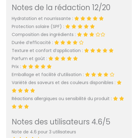
lèvres est spécialement
Notes de la rédaction 12/20
conçu pour prendre
soin des lèvres
Hydratation et nourrissante :
desséchées. Pour des
lèvres protégées
Protection solaire (SPF) :
contre les agressions
Composition des ingrédients :
climatiques (vent,
Durée d’efficacité :
froid) Application facile
Texture et confort d’application :
: Ce soin pour les lèvres
Parfum et goût :
Le Petit Marseillais
pénètre rapidement,
Prix :
tout en déposant un
Emballage et facilité d’utilisation :
film protecteur qui
Variété des saveurs et des couleurs disponibles :
procure un sentiment
de bien-être dès
l’application Formule
Réactions allergiques ou sensibilité du produit :
riche : Ce baume pour
les lèvres associe du
beurre de karité, de
Notes des utilisateurs 4.6/5
l'amande douce et de
l'huile d'argan aux
Note de 4.6 pour 3 utilisateurs
vertus hydratantes,