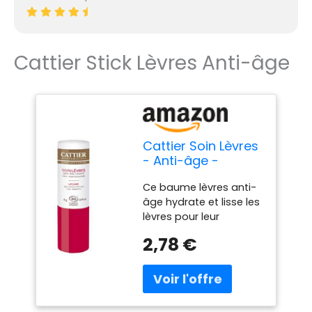
Solaire FPS 30 NIVEA
SUN, stick solaire
protection UVA/UVB,
baume à lèvres
Cattier Stick Lèvres Anti-âge
hydratation 24 h
résistant à l'eau, 1 x 5,5
ml, numéro d'article :
85040.
Cattier Soin Lèvres
- Anti-âge -
Lissant - Stick 4g
Ce baume lèvres anti-
âge hydrate et lisse les
lèvres pour leur
apporter confort
2,78 €
immédiat et douceur
optimale Sa formule
enrichie en huile d’olive
et en huile de baobab
préserve l’hydratation