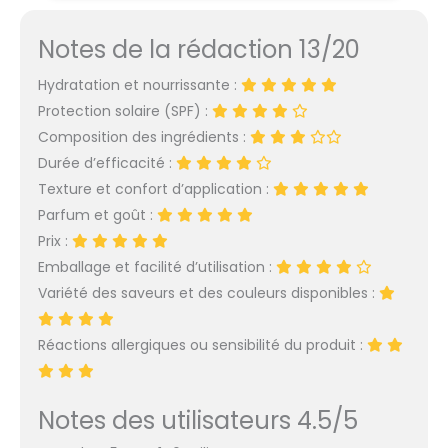
des lèvres, les nourrit et
les protège des
Notes de la rédaction 13/20
agressions extérieures
Son actif anti-âge
Hydratation et nourrissante :
Sepilift DHP lisse les
Protection solaire (SPF) :
ridules, redensifie les
lèvres et les rend plus
Composition des ingrédients :
fermes Sa texture
Durée d’efficacité :
onctueuse glisse sur les
Texture et confort d’application :
lèvres et offre un léger
Parfum et goût :
goût sucré-vanillé pour
une alliance subtile
Prix :
entre soin et plaisir
Emballage et facilité d’utilisation :
Appliquer le soin sur les
Variété des saveurs et des couleurs disponibles :
lèvres en couche fine -
Certifié Bio
Réactions allergiques ou sensibilité du produit :
Notes des utilisateurs 4.5/5