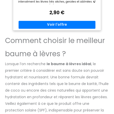
intensément les lèvres très sèches, gercées et abîmées. 🍃
HUILES 100% D'ORIGINE VÉGÉTALE : Ce baume nourrissant est
enrichi en beurre de karité. Il contient également des Huiles
2,90 €
100% d'origine végétale. 🍃 DES LÈVRES APAISÉES ET
RÉGÉNÉRÉES : Après application, les lèvres sont plus douces,
apaisées, protégées pour une sensation de confort
immédiate. 🍃 FABRICATION FRANÇAISE & HUILE DE BEURRE
DE KARITÉ ISSU DU COMMERCE ÉQUITABLE: Ce stick lèvres
contient du Beurre de Karité favorisant le commerce
solidaire et est fabriqué en France. 🍃 UNE MARQUE
Comment choisir le meilleur
ENGAGÉE : Labellisés One Voice depuis 2001, les produits Le
Petit Olivier sont fabriqués en France et s'inscrivent dans
une démarche éthique animale et responsable.
baume à lèvres ?
Lorsque l’on recherche
le baume à lèvres idéal
, le
premier critère à considérer est sans doute son pouvoir
hydratant et nourrissant. Une bonne formule devrait
contenir des ingrédients tels que le beurre de karité, l’huile
de coco ou encore des cires naturelles qui apportent une
hydratation en profondeur et réparent les lèvres gercées.
Veillez également à ce que le produit offre une
protection solaire (SPF), indispensable pour préserver la