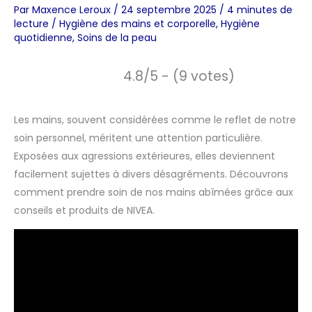
Par
Maxence Leroux
/
24 septembre 2025
/
4 minutes de
lecture
/
Hygiène des mains et corporelle
,
Hygiène
quotidienne
,
Soins de la peau
4.8/5 - (9 votes)
Les mains, souvent considérées comme le reflet de notre
soin personnel, méritent une attention particulière.
Exposées aux agressions extérieures, elles deviennent
facilement sujettes à divers désagréments. Découvrons
comment prendre soin de nos mains abîmées grâce aux
conseils et produits de NIVEA.