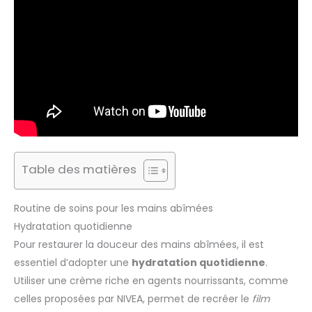
Table des matières
Routine de soins pour les mains abîmées
Hydratation quotidienne
Pour restaurer la douceur des mains abîmées, il est
essentiel d’adopter une
hydratation quotidienne
.
Utiliser une crème riche en agents nourrissants, comme
celles proposées par NIVEA, permet de recréer le
film