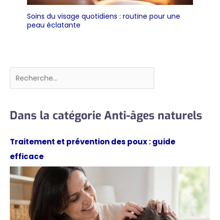
doit être égoutté.
Utilisation à La Maison,
Au Bureau Ou En
Soins du visage quotidiens : routine pour une
peau éclatante
Déplacement.
Rechercher
Dans la catégorie Anti-âges naturels
Traitement et prévention des poux : guide
efficace