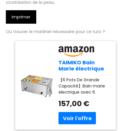
cicatrisation de la peau.
Imprimer
Où trouver le matériel nécessaire pour ce tuto ?
TAIMIKO Bain
Marie électrique
en Acier
【6 Pots De Grande
Inoxydable 220V
Capacité】Bain marie
Chauffe-Plats
electrique avec 6
Professionnel
casseroles et 6
Commercial avec
157,00 €
couvercles,chaque pot
6 Bacs Casseroles
a une taille intérieure de
avec Robinet de
16.3*14.8*17.6 cm.Dessert
vidange Contrôle
un grand nombre de
de la température
personnes en même