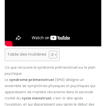
Table des matières
Ce que recouvre le syndrome prémenstruel sur le plan
psychique
Le
syndrome prémenstruel
(SPM) désigne un
ensemble de symptômes physiques et psychiques qui
apparaissent de manière récurrente dans la seconde
moitié du
cycle menstruel
, c’est-à-dire après
l’ovulation, et qui disparaissent peu après le début des