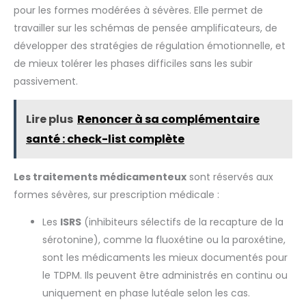
et confort : le coussin offre un soutien ferme pour le bas du
pour les formes modérées à sévères. Elle permet de
dos, tandis que le tapis zabuton, rempli d'ouate de coton
100 %, amortit les genoux, les pieds et les chevilles ; offre une
travailler sur les schémas de pensée amplificateurs, de
expérience zen ultime avec une énergie positive continue
Choix de cadeau parfait : un cadeau parfait pour améliorer
développer des stratégies de régulation émotionnelle, et
la posture, favoriser la relaxation et améliorer les pratiques
de mieux tolérer les phases difficiles sans les subir
de méditation ; conçu pour les hommes et les femmes ;
assure la satisfaction du client avec une qualité fiable
passivement.
Lire plus
Renoncer à sa complémentaire
santé : check-list complète
Les traitements médicamenteux
sont réservés aux
formes sévères, sur prescription médicale :
Les
ISRS
(inhibiteurs sélectifs de la recapture de la
sérotonine), comme la fluoxétine ou la paroxétine,
sont les médicaments les mieux documentés pour
le TDPM. Ils peuvent être administrés en continu ou
uniquement en phase lutéale selon les cas.