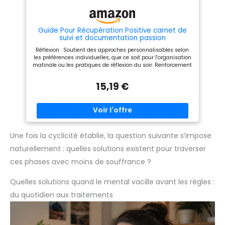
Guide Pour Récupération Positive carnet de
suivi et documentation passion
Réflexion : Soutient des approches personnalisables selon
les préférences individuelles, que ce soit pour l'organisation
matinale ou les pratiques de réflexion du soir. Renforcement
émotionnel : Études de cas pratiques et techniques
d'ajustement pour affronter les difficultés, consolider la
15,19 €
résilience et nourrir naturellement un état d'positif Suivi de
l'humeur : Modules personnalisés de traçage émotionnel et
pages d'analyse des moments forts vitaux aident à
développer durablement votre perception du bonheur grâce
à un suivi progressif de l'état d' . Construction Solide : Doté
d'une fabrication robuste, utilisant d'excellents matériaux
résistants à l'usure et une épaisseur de page importante,
Une fois la cyclicité établie, la question suivante s’impose
pour une durabilité accrue tout en conservant une
naturellement : quelles solutions existent pour traverser
apparence soignée dans le temps. Outils d'inspiration :
Ressources organisées par chapitre avec méthodes
ces phases avec moins de souffrance ?
concrètes pour explorer vos centres d'intérêt et potentiels,
incluant des guides pas à pas pour documenter vos
réflexions et nourrir une auto-réflexion constructive
Quelles solutions quand le mental vacille avant les règles :
du quotidien aux traitements