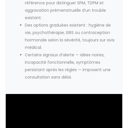
référence pour distinguer SPM, TDPM et
aggravation prémenstruelle d’un trouble
existant.
Des options graduées existent : hygiène de
vie, psychothérapie, ISRS ou contraception
hormonale selon la sévérité, toujours sur avis
médical.
Certains signaux d’alerte — idées noires,
incapacité fonctionnelle, symptômes
persistant après les règles — imposent une
consultation sans délai.