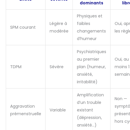
dominants
libr
Physiques et
Légère à
faibles
Oui, ap
SPM courant
modérée
changements
les règl
d’humeur
Psychiatriques
au premier
Oui, au
TDPM
Sévère
plan (humeur,
moins 1
anxiété,
semain
irritabilité)
Amplification
Non —
d’un trouble
Aggravation
sympt
Variable
existant
prémenstruelle
présen
(dépression,
hors cy
anxiété…)