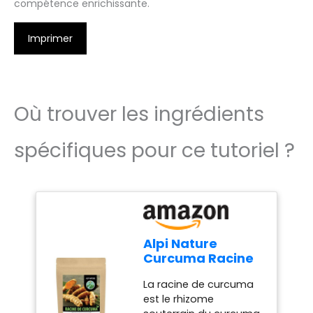
compétence enrichissante.
Imprimer
Où trouver les ingrédients
spécifiques pour ce tutoriel ?
Alpi Nature
Curcuma Racine
250g, Morceaux
La racine de curcuma
de Racine de
est le rhizome
Curcuma Entiers