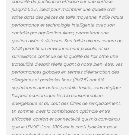
capacité de purification efficace sur une surface
22dB et éteignez
automatiquement le
jusqu’à 50㎡, idéal pour maintenir une qualité d’air
voyant lumineux -
saine dans des pièces de taille moyenne. Il allie haute
offrez-vous un
performance et technologie intelligente avec son
environnement de
contrôle par application Alexa, permettant une
repos calme É𝒄𝒐𝒏𝒐𝒎𝒊𝒆
gestion aisée à distance. Son faible niveau sonore de
𝒅'É𝒏𝒆𝒓𝒈𝒊𝒆: En
fonctionnant 7/24 à la
22dB garantit un environnement paisible, et sa
vitesse de ventilateur la
surveillance continue de la qualité de l’air offre une
plus élevée, LEVOIT
tranquillité d’esprit réelle quant à notre bien-être. Ses
Core 300S ne
performances globales en termes d’élimination des
consomme que 23W
de puissance nominale,
allergènes et particules fines (PM2.5) ont été
une véritable aubaine
supérieures aux autres produits testés, sans négliger
pour le budget familial
l’aspect économique lié à la consommation
et une grande aide
énergétique et au coût des filtres de remplacement.
pour l'environnement
100% 𝑺𝒂𝒏𝒔 𝑶𝒛𝒐𝒏𝒆 &
En somme, c’est la combinaison optimale entre
𝑻𝒓𝒂𝒏𝒒𝒖𝒊𝒍𝒍𝒊𝒕é 𝒅'𝑬𝒔𝒑𝒓𝒊𝒕:
efficacité, confort et connectivité qui m’a convaincu
Certifié ECARF, CE, RoHS,
que le LEVOIT Core 300S est le choix judicieux pour
Energy Star, CARB, ETL,
ceux recherchant un air plus pur et une expérience