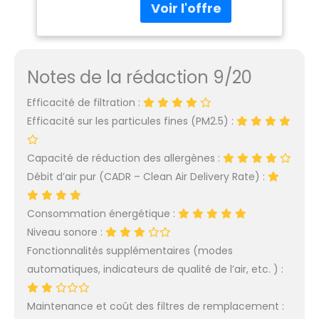
et des surfaces.
|Léger et silencieux |
Convient aux personnes
PREDATOR S141UV by
souffrant de problèmes
GLAZIAR
respiratoires tels que
l'asthme, la sinusite, les
Notes de la rédaction 9/20
allergies et les infections
respiratoires. 3 MODES DE
Efficacité de filtration :
TRAVAIL : NORMAL - pour
Efficacité sur les particules fines (PM2.5) :
une utilisation
quotidienne avec des
personnes et des
Capacité de réduction des allergènes :
animaux à l'intérieur ;
Débit d’air pur (CADR – Clean Air Delivery Rate) :
PURIFICATION avec 3
niveaux d'apport
d'ozone/oxygène activé
Consommation énergétique :
en fonction des mètres
Niveau sonore :
carrés. AWAY pour une
Fonctionnalités supplémentaires (modes
désinfection
automatiques, indicateurs de qualité de l’air, etc. ) :
supplémentaire dans les
espaces inoccupés
jusqu'à 140m². EFFICACE
Maintenance et coût des filtres de remplacement :
JUSQU'À 140m² : Il est