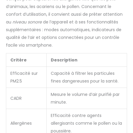
environnement intérieur avec
ménagers depuis 1973. Tous les purificateurs d'air WINIX
la meilleure qualité d'air pour
d’animaux, les acariens ou le pollen. Concernant le
sont testés et certifiés par ECARF, Allergy UK et AHAM. Vous
vous garder, vous et votre
garantissant une réelle amélioration de votre
confort d’utilisation, il convient aussi de prêter attention
famille, en sécurité et en
environnement intérieur avec la meilleure qualité d'air pour
bonne santé.
au
niveau sonore
de l’appareil et à ses fonctionnalités
vous garder, vous et votre famille, en sécurité et en bonne
santé.
supplémentaires : modes automatiques, indicateurs de
qualité de l’air et options connectées pour un contrôle
facile via smartphone.
Critère
Description
Efficacité sur
Capacité à filtrer les particules
PM2.5
fines dangereuses pour la santé.
Mesure le volume d’air purifié par
CADR
minute.
Efficacité contre agents
Allergènes
allergisants comme le pollen ou la
poussière.