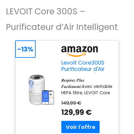
LEVOIT Core 300S –
Purificateur d’Air Intelligent
-13%
Levoit Core300S
Purificateur d'Air
CADR240m³/h
𝑹𝒆𝒔𝒑𝒊𝒓𝒆𝒛 𝑷𝒍𝒖𝒔
HEPA Capture
𝑭𝒂𝒄𝒊𝒍𝒆𝒎𝒆𝒏𝒕:Avec véritable
contre Allergie
HEPA filtre, LEVOIT Core
300S capture pollen,
149,99 €
graminées, particules
129,99 €
de fumée, squames
d'animaux, PM2.5,
soulagant les réactions
allergiques: la toux, le