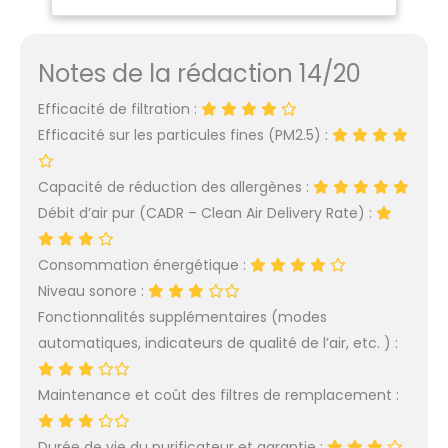
nez bouché, les
éternuements, le nez
qui coule, les
Notes de la rédaction 14/20
démangeaisons de la
peau dues à l'allergie
Efficacité de filtration :
pollen 𝑷𝒖𝒓𝒊𝒇𝒊𝒄𝒂𝒕𝒊𝒐𝒏 𝑹𝒂𝒑𝒊𝒅𝒆
𝒆𝒏 12 𝑴𝒊𝒏𝒖𝒕𝒆𝒔: La
Efficacité sur les particules fines (PM2.5) :
technologie nouvelle
de VortexAir génère
Capacité de réduction des allergènes :
une forte circulation
Débit d’air pur (CADR – Clean Air Delivery Rate) :
d'air, purifie l'air à 100%
dans une pièce de 41
mètres carrés en 12
Consommation énergétique :
minutes (CADR
Niveau sonore :
240m³/h) , convient aux
Fonctionnalités supplémentaires (modes
chambres, salons,
automatiques, indicateurs de qualité de l’air, etc. ) :
petites pièces, cusines,
bureaux, sous-sols
𝑪𝒐𝒏𝒕𝒓ô𝒍𝒆𝒛 𝑽𝒐𝒕𝒓𝒆 𝑨𝒑𝒑𝒂𝒓𝒆𝒊𝒍 à
Maintenance et coût des filtres de remplacement :
𝑻𝒐𝒖𝒕 𝑴𝒐𝒎𝒆𝒏𝒕, 𝑵'𝒊𝒎𝒑𝒐𝒓𝒕𝒆 𝒐ù:
Utilisez l'application ou
Durée de vie du purificateur et garantie :