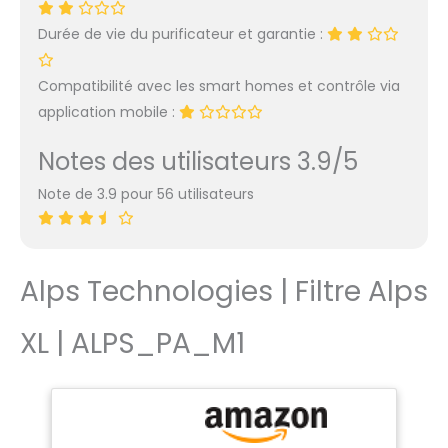
efficace dans les pièces
Durée de vie du purificateur et garantie :
jusqu'à 140m² et peut
donc être utilisé 24
heures sur 24, 7 jours sur
Compatibilité avec les smart homes et contrôle via
7 dans les maisons, les
application mobile :
bureaux, les pubs, les
restaurants, les cliniques
Notes des utilisateurs 3.9/5
vétérinaires, les
dentistes, les écoles, les
Note de 3.9 pour 56 utilisateurs
hôtels, etc. PORTABLE : Il
se déplace
confortablement d'une
pièce à l'autre,
Alps Technologies | Filtre Alps
s'intégrant à la
décoration de votre
XL | ALPS_PA_M1
maison grâce à son
design soigné.
Comprend une
télécommande pour
régler le fonctionnement
de la manière la plus