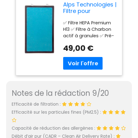
Alps Technologies |
simple et la plus
Filtre pour
confortable. Désinfecte
Purificateur d'air
et purifie sans bruit.
✅ Filtre HEPA Premium
Alps XL | Filtre
TECHNOLOGIE DE
H13 ✅ Filtre à Charbon
combiné Pré-Filtre
FILTRATION PCO : Ce
actif à granules ✅ Pré-
+ HEPA Premium +
système de filtration est
filtre à poussière ✅
Charbon Actif |
plus efficace que ceux
49,00 €
Filtre combiné 4-en-1 ✅
pour purificateur
qui utilisent des filtres
Compatible avec le
Alps_PA_M1
HEPA car il peut capturer
purificateur d'air Alps
des particules de 0,001
XL, ALPS_PA_M1 d'Alps
micron, contre 0,3
Technologies
micron pour les filtres
HEPA. En outre, le
système PCO agit sur les
Notes de la rédaction 9/20
surfaces en plus de l'air.
Efficacité de filtration :
Efficacité sur les particules fines (PM2.5) :
Capacité de réduction des allergènes :
Débit d’air pur (CADR – Clean Air Delivery Rate) :