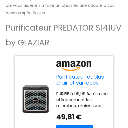
qui vous aideront à faire un choix éclairé adapté à vos
besoins spécifiques.
Purificateur PREDATOR S141UV
by GLAZIAR
Purificateur et plus
d´air et surfaces
avec UV lampe | 4
PURIFIE à 99,99 % : élimine
technologies et 3
efficacement les
modes|PCO
microbes, moisissures,
Technology,
bactéries, champignons,
Ionisation,
49,81 €
odeurs, fumées,
Purification,Filtration
acariens, spores de l'air
électrostatique