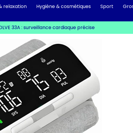
& relaxation
Hygiène & cosmétiques
Sport
Gro
LVE 33A : surveillance cardiaque précise