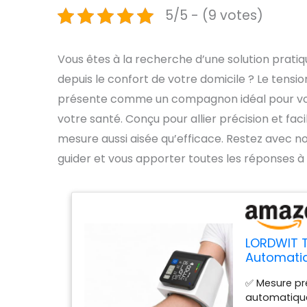
5/5 - (9 votes)
Vous êtes à la recherche d’une solution pratique
depuis le confort de votre domicile ? Le tens
présente comme un compagnon idéal pour vou
votre santé. Conçu pour allier précision et facil
mesure aussi aisée qu’efficace. Restez avec nou
guider et vous apporter toutes les réponses 
LORDWIT T
Automatiq
Mémoire 4
✅ Mesure pr
Pouls, Al
automatique
Domestiq