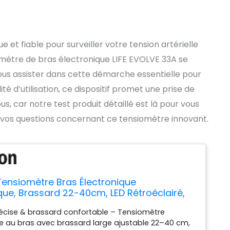
 et fiable pour surveiller votre tension artérielle
iomètre de bras électronique LIFE EVOLVE 33A se
s assister dans cette démarche essentielle pour
ité d’utilisation, ce dispositif promet une prise de
s, car notre test produit détaillé est là pour vous
à vos questions concernant ce tensiomètre innovant.
ensiomètre Bras Électronique
ue, Brassard 22-40cm, LED Rétroéclairé,
x199, Détection d’Arythmie et Mesure du
écise & brassard confortable – Tensiomètre
imentation USB-C/Piles AA, Usage
 au bras avec brassard large ajustable 22–40 cm,
ue