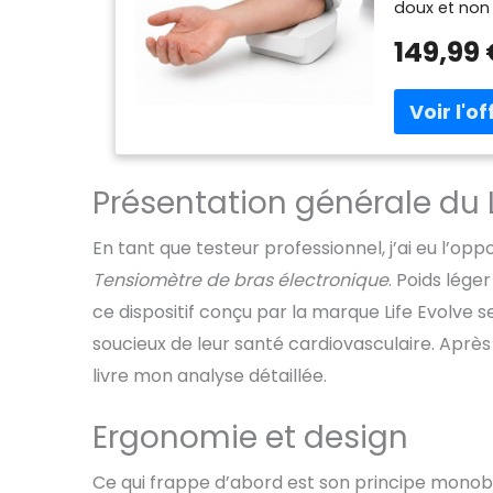
doux et non 
un suivi fia
149,99
Affichage clai
Fonctionnem
seniors et a
mesures – Gè
profil peut 
l’historique
Présentation générale du 
toute la fam
– L'appareil
pendant la 
En tant que testeur professionnel, j’ai eu l’op
interpréter v
Tensiomètre de bras électronique
. Poids lég
transportab
Utilisez-le 
ce dispositif conçu par la marque Life Evolve s
contrainte 
soucieux de leur santé cardiovasculaire. Après
18.9(l) × 20(
livre mon analyse détaillée.
voyages et l
Ergonomie et design
Ce qui frappe d’abord est son principe monob