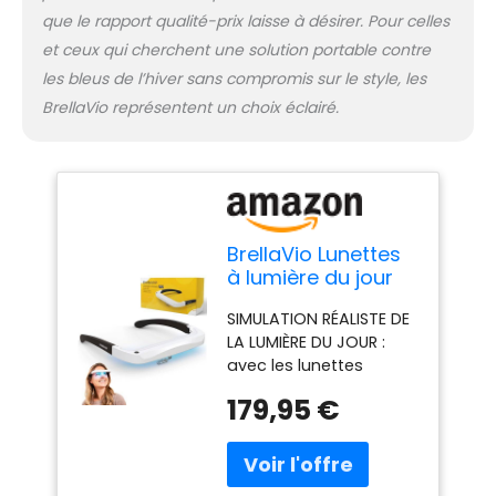
utilisation confortable
que le rapport qualité-prix laisse à désirer. Pour celles
et sûre. PORTABLES ET
et ceux qui cherchent une solution portable contre
LÉGÈRES : ces lunettes
de lumière du jour sont
les bleus de l’hiver sans compromis sur le style, les
compactes et faciles à
BrellaVio représentent un choix éclairé.
transporter. Ainsi, vous
pouvez profiter de la
lumière du jour partout.
Les lunettes de lumière
du jour sont livrées
avec un étui de
BrellaVio Lunettes
rangement luxueux.
à lumière du jour
Pro - Alternative à
SIMULATION RÉALISTE DE
la lampe à lumière
LA LUMIÈRE DU JOUR :
du jour de 12 000
avec les lunettes
lux - LED sans UV
BrellaVio lumière du
179,95 €
jour, vous profitez d'une
lumière du jour 100 %
pure, comparable à
une lampe à lumière du