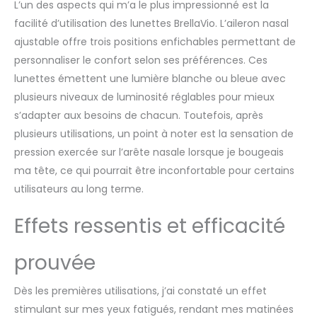
du jour pour la maison
L’un des aspects qui m’a le plus impressionné est la
ou le bureau.
facilité d’utilisation des lunettes BrellaVio. L’aileron nasal
RESPECTUEUX DES YEUX
ajustable offre trois positions enfichables permettant de
ET SANS UV : ces
lunettes de lumière du
personnaliser le confort selon ses préférences. Ces
jour sont exemptes de
lunettes émettent une lumière blanche ou bleue avec
lumière UV nocives et
plusieurs niveaux de luminosité réglables pour mieux
conçues pour une
s’adapter aux besoins de chacun. Toutefois, après
utilisation confortable
plusieurs utilisations, un point à noter est la sensation de
et sûre. PORTABLES ET
LÉGÈRES : ces lunettes
pression exercée sur l’arête nasale lorsque je bougeais
de lumière du jour sont
ma tête, ce qui pourrait être inconfortable pour certains
compactes et faciles à
utilisateurs au long terme.
transporter. Ainsi, vous
pouvez profiter de la
Effets ressentis et efficacité
lumière du jour partout.
Les lunettes de lumière
du jour sont livrées
prouvée
avec un étui de
rangement luxueux.
Dès les premières utilisations, j’ai constaté un effet
stimulant sur mes yeux fatigués, rendant mes matinées