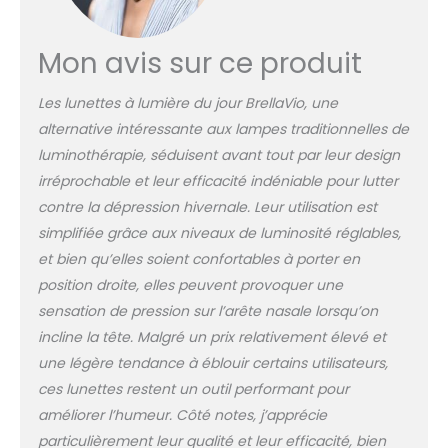
de lumière réglables.
Choisissez entre
Mon avis sur ce produit
lumière blanche ou
bleue. PRISE EN CHARGE
DES JOURS D'HIVER
Les lunettes à lumière du jour BrellaVio, une
SOMBRES : cette lampe
alternative intéressante aux lampes traditionnelles de
lumière du jour simule
luminothérapie, séduisent avant tout par leur design
la lumière naturelle du
irréprochable et leur efficacité indéniable pour lutter
soleil et crée un
environnement
contre la dépression hivernale. Leur utilisation est
lumineux. Idéales
simplifiée grâce aux niveaux de luminosité réglables,
comme lunettes de
et bien qu’elles soient confortables à porter en
simulation de lumière
position droite, elles peuvent provoquer une
du jour pour la maison
ou le bureau.
sensation de pression sur l’arête nasale lorsqu’on
RESPECTUEUX DES YEUX
incline la tête. Malgré un prix relativement élevé et
ET SANS UV : ces
une légère tendance à éblouir certains utilisateurs,
lunettes de lumière du
ces lunettes restent un outil performant pour
jour sont exemptes de
lumière UV nocives et
améliorer l’humeur. Côté notes, j’apprécie
conçues pour une
particulièrement leur qualité et leur efficacité, bien