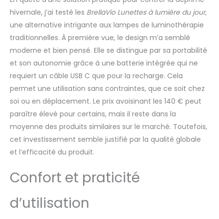
que 8 000 lux.
hivernale, j’ai testé les
BrellaVio Lunettes à lumière du jour
,
PERSONNALISEZ VOTRE
LUMIÈRE : étant donné
une alternative intrigante aux lampes de luminothérapie
que chaque personne
traditionnelles. À première vue, le design m’a semblé
a des besoins
moderne et bien pensé. Elle se distingue par sa portabilité
différents, ces lunettes
et son autonomie grâce à une batterie intégrée qui ne
de lumière du jour
offrent deux couleurs
requiert un câble USB C que pour la recharge. Cela
de lumière réglables.
permet une utilisation sans contraintes, que ce soit chez
Choisissez entre
soi ou en déplacement. Le prix avoisinant les 140 € peut
lumière blanche ou
paraître élevé pour certains, mais il reste dans la
bleue. PRISE EN CHARGE
moyenne des produits similaires sur le marché. Toutefois,
DES JOURS D'HIVER
SOMBRES : cette lampe
cet investissement semble justifié par la qualité globale
lumière du jour simule
et l’efficacité du produit.
la lumière naturelle du
soleil et crée un
Confort et praticité
environnement
lumineux. Idéales
d’utilisation
comme lunettes de
simulation de lumière