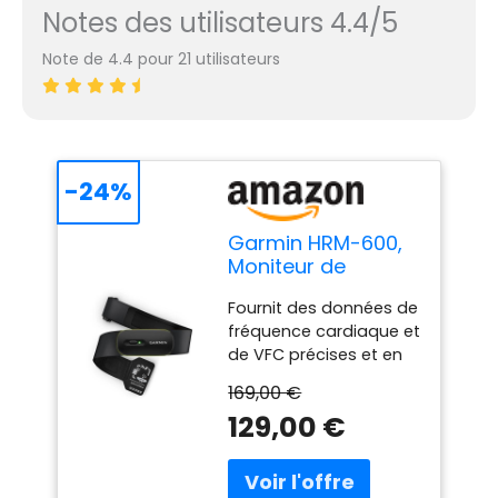
Notes des utilisateurs 4.4/5
Note de 4.4 pour 21 utilisateurs
-24%
Garmin HRM-600,
Moniteur de
fréquence
Fournit des données de
Cardiaque Haut de
fréquence cardiaque et
Gamme, VFC,
de VFC précises et en
dynamiques de
temps réel aux
Course, Pas,
169,00 €
montres connectées et
Calories, Vitesse,
129,00 €
compteurs de vélo
Distance,
Garmin compatibles,
Enregistrement et
ainsi qu'à d'autres
synchronisation
équipements de fitness