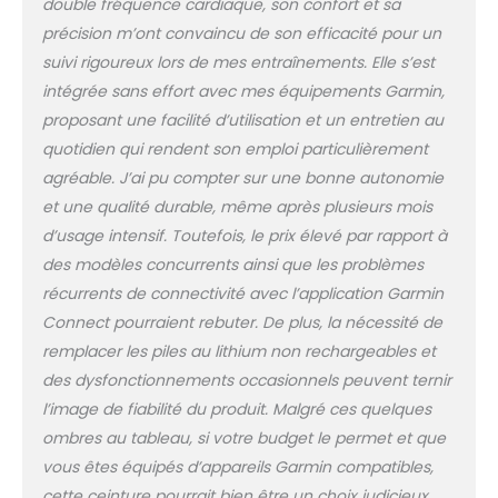
double fréquence cardiaque, son confort et sa
technique (nécessite
précision m’ont convaincu de son efficacité pour un
une montre connectée
compatible) Pendant
suivi rigoureux lors de mes entraînements. Elle s’est
les activités où vous ne
intégrée sans effort avec mes équipements Garmin,
pouvez pas porter de
proposant une facilité d’utilisation et un entretien au
montre, comme les
quotidien qui rendent son emploi particulièrement
sports d'équipe, votre
HRM 600 enregistre vos
agréable. J’ai pu compter sur une bonne autonomie
données
et une qualité durable, même après plusieurs mois
d'entraînement,
d’usage intensif. Toutefois, le prix élevé par rapport à
notamment la
des modèles concurrents ainsi que les problèmes
fréquence cardiaque,
les calories, la vitesse
récurrents de connectivité avec l’application Garmin
et la distance, puis les
Connect pourraient rebuter. De plus, la nécessité de
synchronise
remplacer les piles au lithium non rechargeables et
directement sur
des dysfonctionnements occasionnels peuvent ternir
l'application Garmin
Connect pour
l’image de fiabilité du produit. Malgré ces quelques
smartphone Suivi des
ombres au tableau, si votre budget le permet et que
métriques
vous êtes équipés d’appareils Garmin compatibles,
quotidiennes, y
cette ceinture pourrait bien être un choix judicieux