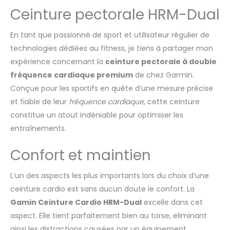
tailles (XS–S et M–XL)
Ceinture pectorale HRM-Dual
pour que vous puissiez
l'ajuster à votre
En tant que passionné de sport et utilisateur régulier de
morphologie Données
de perte de vitesse
technologies dédiées au fitness, je tiens à partager mon
d'impact au sol pour
expérience concernant la
ceinture pectorale à double
savoir à quel point
fréquence cardiaque premium
de chez Garmin.
vous ralentissez
Conçue pour les sportifs en quête d’une mesure précise
lorsque votre pied
et fiable de leur
fréquence cardiaque
, cette ceinture
touche le sol et
dynamiques de course
constitue un atout indéniable pour optimiser les
supplémentaires
entraînements.
(longueur de foulée,
oscillation verticale,
Confort et maintien
équilibre du temps de
contact au sol, etc.)
L’un des aspects les plus importants lors du choix d’une
pour améliorer votre
technique (nécessite
ceinture cardio est sans aucun doute le confort. La
une montre connectée
Gamin Ceinture Cardio HRM-Dual
excelle dans cet
compatible) Pendant
aspect. Elle tient parfaitement bien au torse, eliminant
les activités où vous ne
ainsi les distractions causées par un équipement