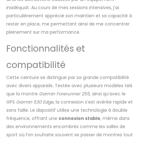
pouvez pas porter de
montre, comme les
inadéquat. Au cours de mes sessions intensives, j’ai
sports d'équipe, votre
particulièrement apprécié son maintien et sa capacité à
HRM 600 enregistre vos
rester en place, me permettant ainsi de me concentrer
données
pleinement sur ma performance.
d'entraînement,
notamment la
Fonctionnalités et
fréquence cardiaque,
les calories, la vitesse
et la distance, puis les
compatibilité
synchronise
directement sur
Cette ceinture se distingue par sa grande compatibilité
l'application Garmin
avec divers appareils. Testée avec plusieurs modèles tels
Connect pour
smartphone Suivi des
que la montre
Garmin Forerunner 255
, ainsi qu’avec le
métriques
GPS
Garmin 530 Edge
, la connexion s’est avérée rapide et
quotidiennes, y
sans faille. Le dispositif utilise une technologie à double
compris l'estimation
fréquence, offrant une
connexion stable
, même dans
des pas, la fréquence
cardiaque et les
des environnements encombrés comme les salles de
calories brûlées, et
sport où l’on souhaite souvent se passer de montres tout
synchronisation de ces