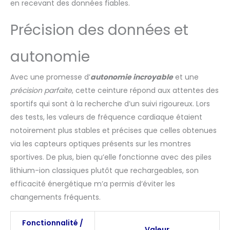
en recevant des données fiables.
données avec
l'application Garmin
Précision des données et
Connect pour
smartphone Pour les
courses en salle et sur
autonomie
tapis, le HRM 600 envoie
l'allure et la distance à
Avec une promesse d’
autonomie incroyable
et une
votre montre
précision parfaite
, cette ceinture répond aux attentes des
connectée compatible
sportifs qui sont à la recherche d’un suivi rigoureux. Lors
Fournit et stocke des
données de fréquence
des tests, les valeurs de fréquence cardiaque étaient
cardiaque précises
notoirement plus stables et précises que celles obtenues
pendant les activités
via les capteurs optiques présents sur les montres
de natation et les
sportives. De plus, bien qu’elle fonctionne avec des piles
synchronise avec votre
montre connectée
lithium-ion classiques plutôt que rechargeables, son
compatible après avoir
efficacité énergétique m’a permis d’éviter les
enregistré votre
changements fréquents.
entraînement Jusqu'à 2
mois d'autonomie
Fonctionnalité /
avec une batterie
Valeur