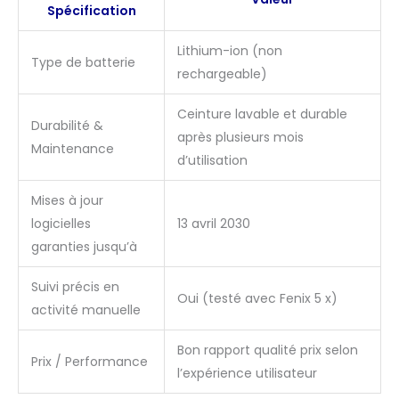
rechargeable XS-S :
Spécification
Convient aux tours de
poitrine 60-85cm (23,5"
Lithium-ion (non
Type de batterie
- 33,5") M-XL : Convient
rechargeable)
aux tours de poitrine
80-119cm (31.5" - 47")
Ceinture lavable et durable
Durabilité &
après plusieurs mois
Maintenance
d’utilisation
Mises à jour
logicielles
13 avril 2030
garanties jusqu’à
Suivi précis en
Oui (testé avec Fenix 5 x)
activité manuelle
Bon rapport qualité prix selon
Prix / Performance
l’expérience utilisateur