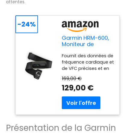
attentes.
-24%
Garmin HRM-600,
Moniteur de
fréquence
Fournit des données de
Cardiaque Haut de
fréquence cardiaque et
Gamme, VFC,
de VFC précises et en
dynamiques de
temps réel aux
Course, Pas,
169,00 €
montres connectées et
Calories, Vitesse,
129,00 €
compteurs de vélo
Distance,
Garmin compatibles,
Enregistrement et
ainsi qu'à d'autres
synchronisation
équipements de fitness
des données sans
et applications
Montre, Taille M-XL
Ceinture confortable et
Présentation de la Garmin
lavable en machine,
disponible en deux