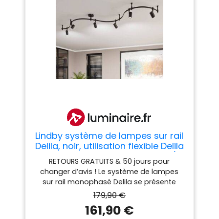
Lindby système de lampes sur rail
Delila, noir, utilisation flexible Delila
Lindby, dimmable, noir, Salon /
RETOURS GRATUITS & 50 jours pour
Salle à manger, Métal, Moderne,
changer d’avis ! Le système de lampes
Luminaire sur rail électrique
sur rail monophasé Delila se présente
dans un noir sable discret et séduit par
179,90 €
son aspect moderne.
161,90 €