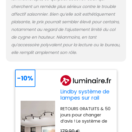
cherchent un remède plus sérieux contre le trouble
affectif saisonnier. Bien qu’elle soit esthétiquement
plaisante, le prix pourrait sembler élevé pour certains,
notamment au regard de l’ajustement limité du col
de cygne en hauteur. Néanmoins, en tant
qu’accessoire polyvalent pour la lecture ou le bureau,
elle remplit amplement son rôle.
-10%
Lindby système de
lampes sur rail
Delila, noir,
RETOURS GRATUITS & 50
utilisation flexible
jours pour changer
Delila Lindby,
d’avis ! Le système de
dimmable, noir,
lampes sur rail
Salon / Salle à
179,90 €