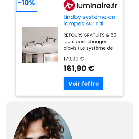
-10%
Lindby système de
lampes sur rail
Delila, noir,
RETOURS GRATUITS & 50
utilisation flexible
jours pour changer
Delila Lindby,
d’avis ! Le système de
dimmable, noir,
lampes sur rail
Salon / Salle à
179,90 €
monophasé Delila se
manger, Métal,
161,90 €
présente dans un noir
Moderne, Luminaire
sable discret et séduit
sur rail électrique
par son aspect
moderne.