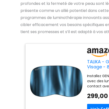
profondes et la fermeté de votre peau sont légi
présente comme un allié potentiel dans cette q
programmes de luminothérapie innovants assoc
cibler efficacement vos besoins spécifiques en
tient ses promesses et s’il est adapté à vos at
TALIKA - 
Visage - 
Électrosti
Installez GE
et rafferm
avec des lun
contact avec
le masque A
299,00
central. Sél
seule" ou "l
beauté souh