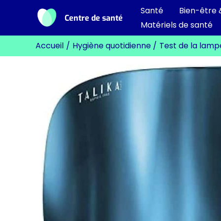
Aller
Santé
Bien-être 
Centre de santé
au
Matériels de santé
contenu
Accueil
Hygiène quotidienne
Test de la lampe