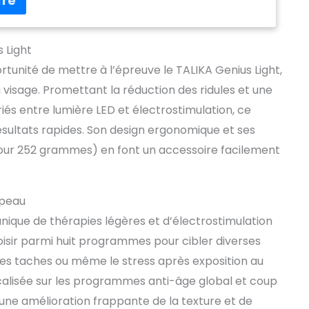
 l'eau, ou avec votre lotion habituelle pour favoriser
n Appuyez sur le bouton central pour démarrer le
oisi Installez GENIUS LIGHT sur votre visage et
 Light
 clip Si vous avez choisi le mode « lumière +
lation », appuyez sur les flèches haut/bas pour
ortunité de mettre à l’épreuve le TALIKA Genius Light,
ensité souhaitée (de 1 à 20) Le programme choisi
 visage. Promettant la réduction des ridules et une
s s'arrête automatiquement en émettant un bip.
s entre lumière LED et électrostimulation, ce
nette utiliser un chiffon microfibre. Électrodes
antiseptique standard. RECHARGE Câble USB fourni
sultats rapides. Son design ergonomique et ses
sque
 pour 252 grammes) en font un accessoire facilement
 peau
nique de thérapies légères et d’électrostimulation
oisir parmi huit programmes pour cibler diverses
 les taches ou même le stress après exposition au
focalisée sur les programmes anti-âge global et coup
té une amélioration frappante de la texture et de