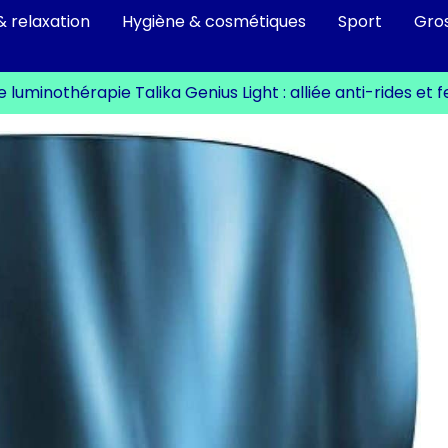
& relaxation
Hygiène & cosmétiques
Sport
Gro
 luminothérapie Talika Genius Light : alliée anti-rides et