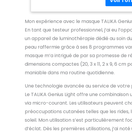
thermale, de
la conductio
programme ch
Mon expérience avec le masque TALIKA Genius
accrochez le
électrostimu
En tant que testeur professionnel, j’ai eu l’opp
régler l'int
un appareil de luminothérapie dédié au soin du
démarre pui
peau raffermie grâce à ses 8 programmes varié
NETTOYAGE Lu
Utiliser un 
masque m’a intrigué de par sa promesse de ré
avec le ma
dimensions compactes (20, 3 x 11, 2 x 9, 6 cm
maniable dans ma routine quotidienne.
Une technologie avancée au service de votre
Le TALIKA Genius Light offre une combinaison u
via micro-courant. Les utilisateurs peuvent ch
préoccupations cutanées telles que les rides,
soleil. Mon utilisation s’est particulièrement 
d’éclat. Dès les premières utilisations, j’ai no