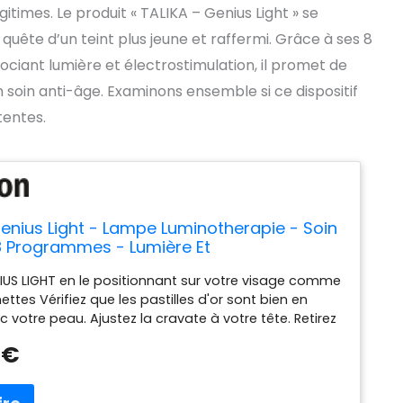
times. Le produit « TALIKA – Genius Light » se
uête d’un teint plus jeune et raffermi. Grâce à ses 8
iant lumière et électrostimulation, il promet de
 soin anti-âge. Examinons ensemble si ce dispositif
tentes.
Genius Light - Lampe Luminotherapie - Soin
8 Programmes - Lumière Et
mulation, Il réduit ridules et rides profondes
NIUS LIGHT en le positionnant sur votre visage comme
it la peau
ettes Vérifiez que les pastilles d'or sont bien en
 votre peau. Ajustez la cravate à votre tête. Retirez
llumez GENIUS LIGHT en appuyant sur le bouton
 €
ectionnez la langue de votre choix et le mode "lumière
umière + électrostimulation", puis le programme
aité Humidifiez votre visage avec un spray d'eau