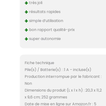
+
très joli
+
résultats rapides
+
simple d’utilisation
+
bon rapport qualité-prix
+
super autonomie
Fiche technique
Pile(s) / Batterie(s) : :1 A – incluse(s)
Production interrompue par le fabricant :
Non
Dimensions du produit (L x l x h) : 20,3 x 11,2
x 9,6 cm; 252 grammes
Date de mise en ligne sur Amazon.fr : 5