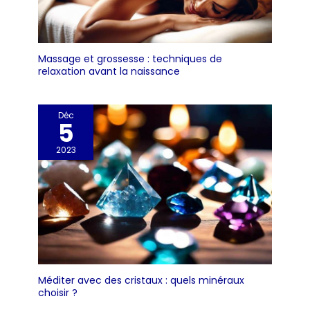
un cadeau idéal pour les
membres de votre famille, vos
amis et vos proches à
l'occasion de Noël, d'un
anniversaire, de la fête des
mères ou d'un anniversaire de
Massage et grossesse : techniques de
mariage.
relaxation avant la naissance
Déc
5
2023
Méditer avec des cristaux : quels minéraux
choisir ?