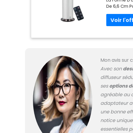
De 6,6 Cm Po
Essentielle N
La Partie Su
Bonne Quantit
Citron, Huile
Réinitialisé
L'alimentatio
CONTRÔLE INT
Contrôlé Pa
Mon avis sur c
Portable, Av
Avec son
des
Diffusion De
Un Bouton, 
diffuseur séd
OCCASIONS - 
ses
options d
Nombreux En
Les Bureaux, 
agréable au qu
Huiles Essen
adaptateur a
Zone. APPLI
une bonne effi
Garantie GRA
Problème De 
notice uniquem
Avons Une G
essentielles 
Diffuseur Hu