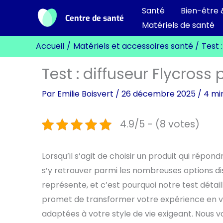
Aller
Santé
Bien-être 
Centre de santé
au
Matériels de santé
contenu
Accueil
Matériels et accessoires santé
Test 
Test : diffuseur Flycros
Par
Emilie Boisvert
/
26 décembre 2025
/
4 mi
4.9/5 - (8 votes)
Lorsqu’il s’agit de choisir un produit qui répondr
s’y retrouver parmi les nombreuses options di
représente, et c’est pourquoi notre test détail
promet de transformer votre expérience en vou
adaptées à votre style de vie exigeant. Nous 