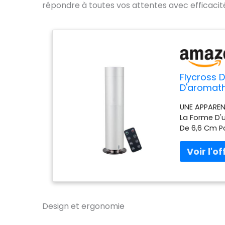
répondre à toutes vos attentes avec efficacit
Flycross D
D'aromath
300ml Bout
UNE APPARENC
pour Gran
La Forme D'
De 6,6 Cm Po
Essentielle N
La Partie Su
Bonne Quantit
Citron, Huile
Réinitialisé
L'alimentatio
CONTRÔLE INT
Design et ergonomie
Contrôlé Pa
Portable, Av