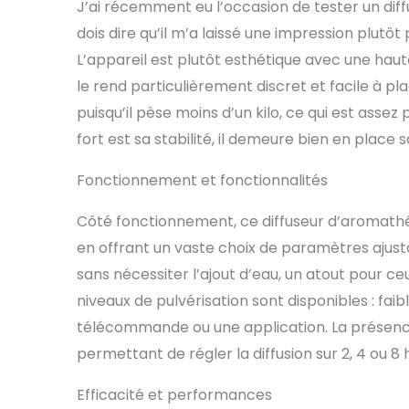
J’ai récemment eu l’occasion de tester un dif
Diffusion De
dois dire qu’il m’a laissé une impression plutô
Un Bouton, 
OCCASIONS - 
L’appareil est plutôt esthétique avec une haut
Nombreux En
le rend particulièrement discret et facile à pla
Les Bureaux, 
puisqu’il pèse moins d’un kilo, ce qui est asse
Huiles Essen
Zone. APPLI
fort est sa stabilité, il demeure bien en place
Garantie GRA
Problème De 
Fonctionnement et fonctionnalités
Avons Une G
Diffuseur Hu
Côté fonctionnement, ce diffuseur d’aromathérap
en offrant un vaste choix de paramètres ajustab
sans nécessiter l’ajout d’eau, un atout pour ceu
niveaux de pulvérisation sont disponibles : fai
télécommande ou une application. La présenc
permettant de régler la diffusion sur 2, 4 ou 8 
Efficacité et performances