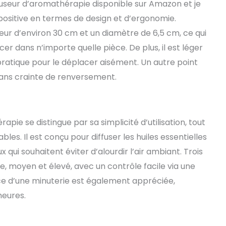
fuseur d’aromathérapie disponible sur Amazon et je
 La Brume (LOW/MEDIUM/HIGH).Il Suffit D'appuyer Sur
t positive en termes de design et d’ergonomie.
Sans Avoir À Se Déplacer CONVIENT À DE NOMBREUSES
Le Diffuseur De Parfum Peut Être Utilisé Dans De
eur d’environ 30 cm et un diamètre de 6,5 cm, ce qui
droits, Non Seulement À La Maison, Mais Aussi Dans
cer dans n’importe quelle pièce. De plus, il est léger
Les Hôtels Et Les Magasins.Il Suffit D'ajouter Des
z pratique pour le déplacer aisément. Un autre point
tielles Pour Diffuseur Et L'espace Devient Une Aroma
CATION ET GARANTIE - Nous Vous Offrons Une
 sans crainte de renversement.
TUITE. N'hésitez Pas À Nous Contacter Pour Tout
Qualité Du Produit Par E-mail. Parce Que Nous
rande Confiance Dans Nos Produits. Meilleur
iles Essentielles Nebulisation, Meilleure Odeur Maison
ie se distingue par sa simplicité d’utilisation, tout
les. Il est conçu pour diffuser les huiles essentielles
x qui souhaitent éviter d’alourdir l’air ambiant. Trois
ble, moyen et élevé, avec un contrôle facile via une
e d’une minuterie est également appréciée,
heures.