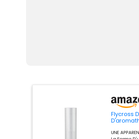
Flycross D
D'aromath
300ml Bout
UNE APPARENC
pour Gran
La Forme D'