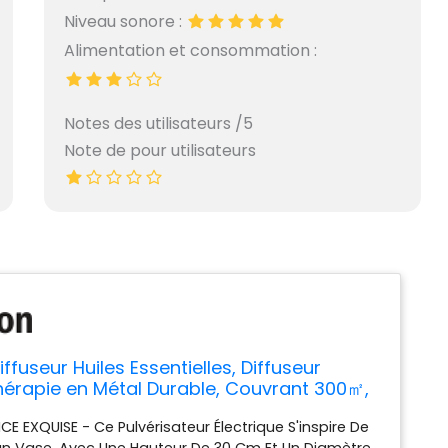
Niveau sonore :
Alimentation et consommation :
Notes des utilisateurs /5
Note de pour utilisateurs
iffuseur Huiles Essentielles, Diffuseur
érapie en Métal Durable, Couvrant 300㎡,
eille d'huile, Contrôle d'Application&Timer,
E EXQUISE - Ce Pulvérisateur Électrique S'inspire De
de Piece, Bureau, Hotel, Le Argenté
un Vase, Avec Une Hauteur De 30 Cm Et Un Diamètre