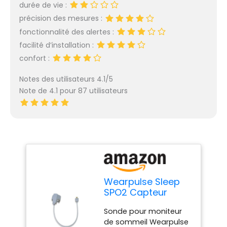
durée de vie :
précision des mesures :
fonctionnalité des alertes :
facilité d’installation :
confort :
Notes des utilisateurs 4.1/5
Note de 4.1 pour 87 utilisateurs
Wearpulse Sleep
SPO2 Capteur
d'anneau O2 pour
Sonde pour moniteur
CheckmeO2 Max,
de sommeil Wearpulse
Visual Oxy,