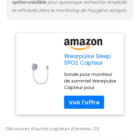
option crédible
pour quiconque recherche simplicité
et efficacité dans le monitoring de l’oxygène sanguin.
Wearpulse Sleep
SPO2 Capteur
d'anneau O2 pour
Sonde pour moniteur
CheckmeO2 Max,
de sommeil Wearpulse
Visual Oxy,
Capteur pour
Oxiband et SleepU
CheckmeO2 Max
Capteur pour SleepU
Bague de sommeil
pour Visualoxy La
texture est douce, et le
matériau utilise du
Découvrez d’autres capteurs d’anneau O2
silicone. Prise USB.