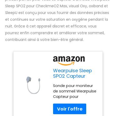
Sleep SPO2 pour CheckmeO2 Max, visual Oxy, oxiband et
SleepU est conçu pour vous fournir des données précises
et continues sur votre saturation en oxygène pendant la
nuit. Grâce à cet appareil discret et efficace, vous
pourrez enfin comprendre et améliorer votre sommeil,
contribuant ainsi à votre bien-être général.
Wearpulse Sleep
SPO2 Capteur
d'anneau O2 pour
Sonde pour moniteur
CheckmeO2 Max,
de sommeil Wearpulse
Visual Oxy,
Capteur pour
Oxiband et SleepU
CheckmeO2 Max
Capteur pour SleepU
Bague de sommeil