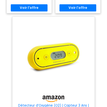
thermique. Inclus : 1 pouce, 1
1/6", 1 3/16", 1 douille pour
interrupteur thermique GM 1-
1/16". Inclus : douille à capteur
d'oxygène O2 à profil court et
bas de 2,7 cm, chaussette
universelle à capteur
d'oxygène 7/8" pour
interrupteur universel PVS,
outil de prise TVS. Matériau :
acier molybdène chromé
haute résistance. Rangement
facile : livré dans un étui
moulé par soufflage pour un
transport et un rangement
faciles. Service de garantie
d'un an disponible. Nos
produits sont 100 % neufs. Si
vous pensez que l'article que
vous avez reçu est utilisé,
veuillez nous contacter pour
un remplacement.
Détecteur d’Oxygène (O2) | Capteur 3 Ans |