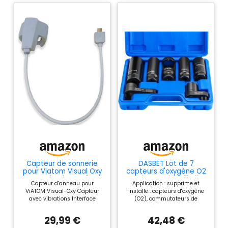
Capteur de sonnerie
DASBET Lot de 7
pour Viatom Visual Oxy
capteurs d'oxygène O2
et Checkme O2
et de Pression d'huile
Capteur d'anneau pour
Application : supprime et
ViATOM Visual-Oxy Capteur
installe : capteurs d'oxygène
avec vibrations Interface
(O2), commutateurs de
Mirco-D
pression d'huile, unités d'envoi
de pression d'huile,
29,99 €
42,48 €
commutateurs de capteur