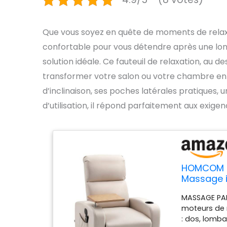
Que vous soyez en quête de moments de rela
confortable pour vous détendre après une lon
solution idéale. Ce fauteuil de relaxation, au d
transformer votre salon ou votre chambre en v
d’inclinaison, ses poches latérales pratiques,
d’utilisation, il répond parfaitement aux exig
HOMCOM Fa
Massage i
et Téléco
MASSAGE PAR
Chambre, 
moteurs de m
: dos, lomb