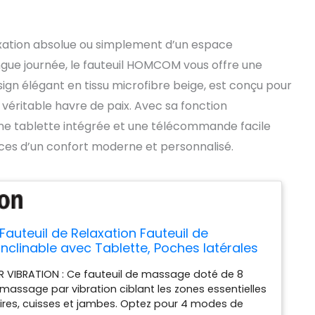
xation absolue ou simplement d’un espace
gue journée, le fauteuil HOMCOM vous offre une
esign élégant en tissu microfibre beige, est conçu pour
éritable havre de paix. Avec sa fonction
 une tablette intégrée et une télécommande facile
ences d’un confort moderne et personnalisé.
uteuil de Relaxation Fauteuil de
nclinable avec Tablette, Poches latérales
mmande Chaise TV pour Salon et
 VIBRATION : Ce fauteuil de massage doté de 8
Tissu en Microfibre Beige
assage par vibration ciblant les zones essentielles
aires, cuisses et jambes. Optez pour 4 modes de