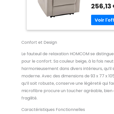
massage et 3
256,13
30 minutes p
RELAXATION :
modifiable v
pour la lect
intégré du f
Pour revenir
repose-pieds
Confort et Design
au style raff
entretenir. 
Le fauteuil de relaxation HOMCOM se distingu
cm au dos, 1
durables. CO
pour le confort. Sa couleur beige, à la fois neu
d'une tablet
harmonieusement dans divers intérieurs, qu’il 
ou vos bois
moderne. Avec des dimensions de 93 x 77 x 105
poches laté
magazines, 
qu’il soit robuste, conserve une légèreté qui 
STABLE : Ren
microfibre procure un toucher agréable, bien q
ce fauteuil 
sécurité et 
fragilité.
Caractéristiques Fonctionnelles