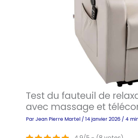
Test du fauteuil de rela
avec massage et télé
Par
Jean Pierre Martel
/
14 janvier 2026
/
4 min
4.9/5 - (8 votes)