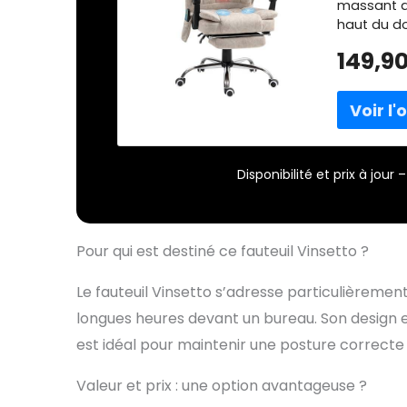
massant d
haut du do
chauffant
149,9
SUPÉRIEUR 
dossier in
accoudoir
confort m
bureau ave
position a
Disponibilité et prix à jou
roulettes 
REPOSE-PI
ergonomiq
pour un so
Pour qui est destiné ce fauteuil Vinsetto ?
de travail
télécomma
Le fauteuil Vinsetto s’adresse particulièrement
massage et
et une po
longues heures devant un bureau. Son design e
est idéal pour maintenir une posture correcte e
Valeur et prix : une option avantageuse ?