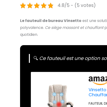
4.8/5 - (5 votes)
Le fauteuil de bureau Vinsetto
est une solut
polyvalence.
Ce siège massant et chauffant
p
quotidien.
🔍
Ce fauteuil est une option soli
Vinsetto
Chauffan
FAUTEUIL D