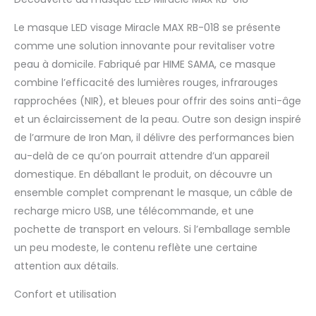
rouge (630nm), le bleu
(465nm), le vert
Le masque LED visage Miracle MAX RB-018 se présente
(520nm), le jaune, le
comme une solution innovante pour revitaliser votre
violet, le bleu-vert et le
peau à domicile. Fabriqué par HIME SAMA, ce masque
blanc. Chaque couleur
combine l’efficacité des lumières rouges, infrarouges
est adaptée pour
répondre à divers
rapprochées (NIR), et bleues pour offrir des soins anti-âge
besoins de la peau,
et un éclaircissement de la peau. Outre son design inspiré
offrant des avantages
de l’armure de Iron Man, il délivre des performances bien
tels que la réduction
au-delà de ce qu’on pourrait attendre d’un appareil
des rides, la stimulation
de la production de
domestique. En déballant le produit, on découvre un
collagène, un teint
ensemble complet comprenant le masque, un câble de
uniforme. [Conception
recharge micro USB, une télécommande, et une
brevetée innovante] Le
pochette de transport en velours. Si l’emballage semble
masque LED HIME SAMA
est doté d'un support
un peu modeste, le contenu reflète une certaine
breveté en silicone
attention aux détails.
pour les yeux assurant
une protection oculaire,
Confort et utilisation
ainsi que d'un