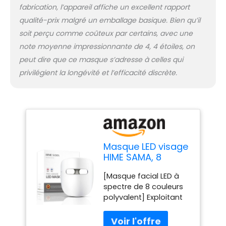
[Totalement sans fil et
fabrication, l’appareil affiche un excellent rapport
portable] Nos Pro
qualité-prix malgré un emballage basique. Bien qu’il
masque lumière visage
soit perçu comme coûteux par certains, avec une
utilisent la dernière
note moyenne impressionnante de 4, 4 étoiles, on
technologie d'éclairage
et des matériaux de
peut dire que ce masque s’adresse à celles qui
haute qualité pour être
privilégient la longévité et l’efficacité discrète.
respectueux de
l'environnement. Nous
garantissons la
sécurité des familles et
de la planète contre les
produits chimiques
dangereux. Ce masque
Masque LED visage
luminothérapie visage
HIME SAMA, 8
portable pour usage
Couleurs Masque
domestique est un
[Masque facial LED à
Led Visage, Avec
investissement unique,
spectre de 8 couleurs
lumière Infrarouge,
durable et vous fera
polyvalent] Exploitant
Rouge, Bleue,
économiser beaucoup
la puissance de huit
Verte, Utilisée pour
de temps et d'argent,
couleurs distinctes
Anti-âge & Anti