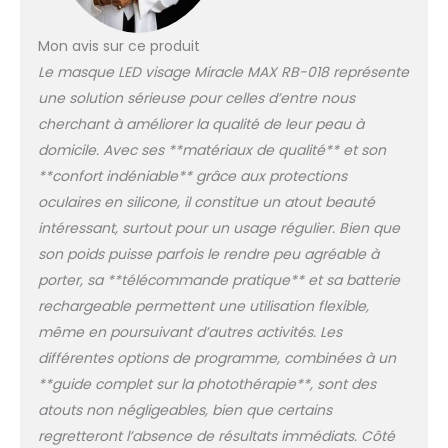
uniforme. [Conception
brevetée innovante] Le
Mon avis sur ce produit
masque LED HIME SAMA
Le masque LED visage Miracle MAX RB-018 représente
est doté d'un support
une solution sérieuse pour celles d’entre nous
breveté en silicone
pour les yeux assurant
cherchant à améliorer la qualité de leur peau à
une protection oculaire,
domicile. Avec ses **matériaux de qualité** et son
ainsi que d'un
**confort indéniable** grâce aux protections
coussinet de menton
oculaires en silicone, il constitue un atout beauté
ajustable pour
s'adapter à différentes
intéressant, surtout pour un usage régulier. Bien que
formes de visage. Ces
son poids puisse parfois le rendre peu agréable à
caractéristiques
porter, sa **télécommande pratique** et sa batterie
uniques maintiennent
rechargeable permettent une utilisation flexible,
une distance de 1 cm
pour une expérience
même en poursuivant d’autres activités. Les
plus sûre et plus
différentes options de programme, combinées à un
propre, garantissant
**guide complet sur la photothérapie**, sont des
une couverture
atouts non négligeables, bien que certains
optimale pour la peau
regretteront l’absence de résultats immédiats. Côté
du visage et du cou.