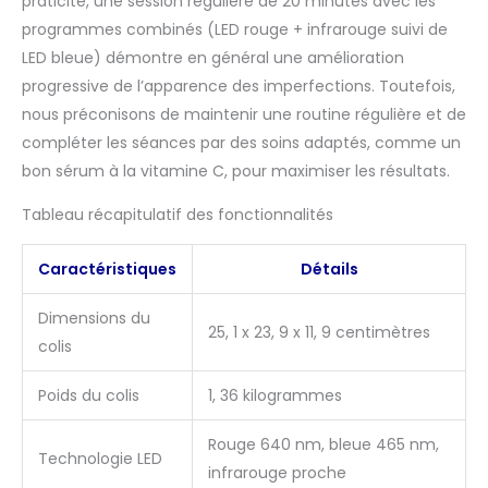
praticité, une session régulière de 20 minutes avec les
protéger votre peau de
programmes combinés (LED rouge + infrarouge suivi de
la lumière colorée telle
LED bleue) démontre en général une amélioration
que les UV. Les 180
puces LED fournissent
progressive de l’apparence des imperfections. Toutefois,
une puissance de 30
nous préconisons de maintenir une routine régulière et de
mW/cm² et offrent en
compléter les séances par des soins adaptés, comme un
seulement 10 minutes
bon sérum à la vitamine C, pour maximiser les résultats.
un soin intensif de la
peau. Chaque mode
Tableau récapitulatif des fonctionnalités
utilise des
combinaisons de
longueurs d'onde de
Caractéristiques
Détails
pointe pour améliorer
différents taper de
Dimensions du
25, 1 x 23, 9 x 11, 9 centimètres
peau, que même les
colis
meilleures crèmes et
sérums ne peuvent pas
Poids du colis
1, 36 kilogrammes
égaler. [Service sans
souci] HIME SAMA
Rouge 640 nm, bleue 465 nm,
masque a led visage
Technologie LED
infrarouge proche
prend du temps pour