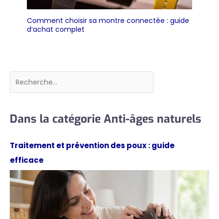
résoudrons rapidement
vos problèmes et vous
Comment choisir sa montre connectée : guide
offrirons le meilleur
d’achat complet
service client.
Rechercher
Dans la catégorie Anti-âges naturels
Traitement et prévention des poux : guide
efficace