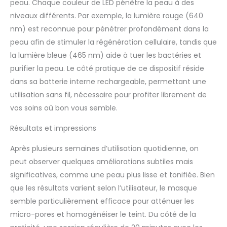
l'environnement. Nous
peau. Chaque couleur de LED pénètre la peau à des
garantissons la
niveaux différents. Par exemple, la lumière rouge (640
sécurité des familles et
nm) est reconnue pour pénétrer profondément dans la
de la planète contre les
peau afin de stimuler la régénération cellulaire, tandis que
produits chimiques
dangereux. Ce masque
la lumière bleue (465 nm) aide à tuer les bactéries et
luminothérapie visage
purifier la peau. Le côté pratique de ce dispositif réside
portable pour usage
dans sa batterie interne rechargeable, permettant une
domestique est un
utilisation sans fil, nécessaire pour profiter librement de
investissement unique,
durable et vous fera
vos soins où bon vous semble.
économiser beaucoup
de temps et d'argent,
Résultats et impressions
comme le prouve la
Après plusieurs semaines d’utilisation quotidienne, on
science pour améliorer
votre peau. [Nombre
peut observer quelques améliorations subtiles mais
de LEDs et pureté des
significatives, comme une peau plus lisse et tonifiée. Bien
couleurs] Masque led
que les résultats varient selon l’utilisateur, le masque
visage est équipé de
semble particulièrement efficace pour atténuer les
240 puces LED offrant
une pureté de couleur
micro-pores et homogénéiser le teint. Du côté de la
de plus de 98 % pour