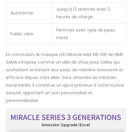
montrer ses effets.
C'est pourquoi nous
Jusqu’à 12 séances avec 2
Autonomie
offrons une garantie
heures de charge
de remboursement de
146 jours sur chaque
Femmes avec type de peau
masque de thérapie
Public cible
mixte
lumineuse de HIME
SAMA, ainsi qu'une
garantie de deux ans. Si
En conclusion, le masque LED Miracle MAX RB-018 de HIME
vous n'êtes pas
SAMA s’impose comme un allié de choix pour celles qui
satisfait des résultats,
souhaitent entretenir leur peau de manière innovante et
vous obtiendrez un
remboursement
efficace depuis chez elles. Sans attendre de miracles
complet immédiat ! Si
instantanés, il constitue un ajout précieux à votre routine
vous avez des
beauté, apportant un soin personnalisé et
questions, nous
personnalisable.
sommes toujours là
pour vous. Nous
résoudrons rapidement
vos problèmes et vous
offrirons le meilleur