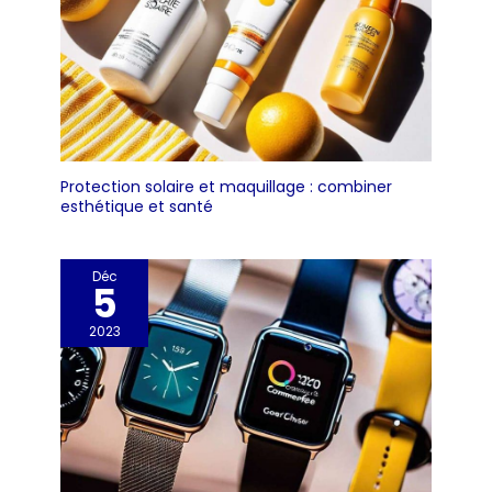
souci] HIME SAMA
masque a led visage
prend du temps pour
montrer ses effets.
C'est pourquoi nous
offrons une garantie
de remboursement de
146 jours sur chaque
Protection solaire et maquillage : combiner
esthétique et santé
masque de thérapie
lumineuse de HIME
SAMA, ainsi qu'une
garantie de deux ans. Si
Déc
5
vous n'êtes pas
satisfait des résultats,
2023
vous obtiendrez un
remboursement
complet immédiat ! Si
vous avez des
questions, nous
sommes toujours là
pour vous. Nous