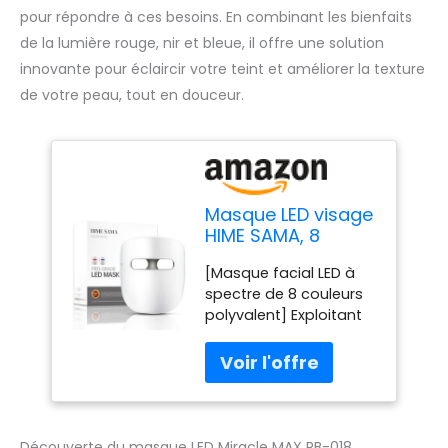
pour répondre à ces besoins. En combinant les bienfaits
de la lumière rouge, nir et bleue, il offre une solution
innovante pour éclaircir votre teint et améliorer la texture
de votre peau, tout en douceur.
Masque LED visage
HIME SAMA, 8
Couleurs Masque
[Masque facial LED à
Led Visage, Avec
spectre de 8 couleurs
lumière Infrarouge,
polyvalent] Exploitant
Rouge, Bleue,
la puissance de huit
Verte, Utilisée pour
couleurs distinctes
Anti-âge & Anti
avec une précision
Ride, Portable Sans
allant jusqu'à ±5nm,
Fil, Miracle ACE
notamment le proche
(RB-038)
infrarouge (820nm), le
Découverte du masque LED Miracle MAX RB-018