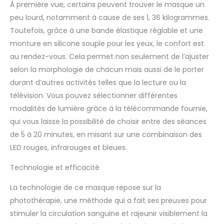
coussinet de menton
À première vue, certains peuvent trouver le masque un
ajustable pour
peu lourd, notamment à cause de ses 1, 36 kilogrammes.
s'adapter à différentes
Toutefois, grâce à une bande élastique réglable et une
formes de visage. Ces
monture en silicone souple pour les yeux, le confort est
caractéristiques
uniques maintiennent
au rendez-vous. Cela permet non seulement de l’ajuster
une distance de 1 cm
selon la morphologie de chacun mais aussi de le porter
pour une expérience
durant d’autres activités telles que la lecture ou la
plus sûre et plus
télévision. Vous pouvez sélectionner différentes
propre, garantissant
modalités de lumière grâce à la télécommande fournie,
une couverture
optimale pour la peau
qui vous laisse la possibilité de choisir entre des séances
du visage et du cou.
de 5 à 20 minutes, en misant sur une combinaison des
[Totalement sans fil et
LED rouges, infrarouges et bleues.
portable] Nos Pro
masque lumière visage
Technologie et efficacité
utilisent la dernière
technologie d'éclairage
La technologie de ce masque repose sur la
et des matériaux de
photothérapie, une méthode qui a fait ses preuves pour
haute qualité pour être
stimuler la circulation sanguine et rajeunir visiblement la
respectueux de