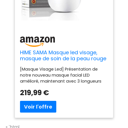
HIME SAMA Masque led visage,
masque de soin de la peau rouge
+ Nir & Blue Light pour anti-âge/
[Masque Visage Led] Présentation de
éclaircir la peau, masque LED de
notre nouveau masque facial LED
rajeunissement de la peau à
amélioré, maintenant avec 3 longueurs
domicile pour le visage RB-007
d'onde de puissantes lumières LED. Le
219,99 €
proche infrarouge, la lumière rouge et la
lumière bleue sont les trois seuls types de
lumière dont l'efficacité sur la peau
humaine a été scientifiquement prouvée.
Avec notre masque LED, vous pouvez
désormais profiter des mêmes
« `html