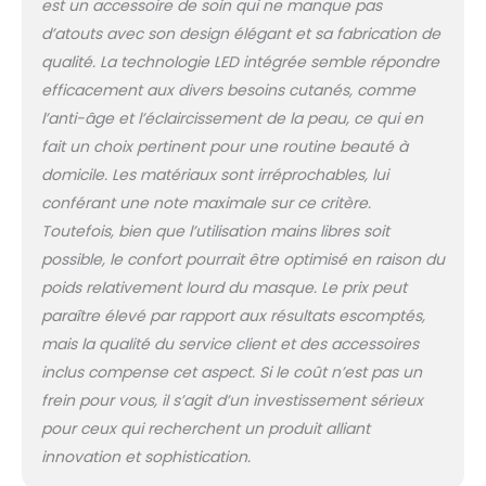
est un accessoire de soin qui ne manque pas
masque sans fil peut être utilisé
d’atouts avec son design élégant et sa fabrication de
confortablement et facilement n'importe
qualité. La technologie LED intégrée semble répondre
où et est 50 % plus léger que le modèle
précédent. Avec la télécommande, vous
efficacement aux divers besoins cutanés, comme
n'avez pas besoin de contrôler vous-
l’anti-âge et l’éclaircissement de la peau, ce qui en
même l'heure ; le masque s'arrêtera
fait un choix pertinent pour une routine beauté à
automatiquement à l'heure prédéfinie.
domicile. Les matériaux sont irréprochables, lui
[Real Energy] Le masque facial LED Skin
Care est équipé de 120 puces LED par
conférant une note maximale sur ce critère.
rapport à la plupart des produits de
Toutefois, bien que l’utilisation mains libres soit
niveau "jouet" sur le marché, l'irradiance
possible, le confort pourrait être optimisé en raison du
des perles de lampe est inférieure à 5
poids relativement lourd du masque. Le prix peut
mW/cm², notre lampe de qualité
professionnelle Les perles ont 4 à 6 fois
paraître élevé par rapport aux résultats escomptés,
plus d'énergie (30 mW/cm²) et nos perles
mais la qualité du service client et des accessoires
de lampe ont une pureté de lumière
inclus compense cet aspect. Si le coût n’est pas un
supérieure à 98 %, pour éviter que la
frein pour vous, il s’agit d’un investissement sérieux
lumière panachée (comme les UV) ne se
mélange et n'endommage votre peau.
pour ceux qui recherchent un produit alliant
[Lumières LED émergentes] Amenez votre
innovation et sophistication.
routine de soins de la peau à un nouveau