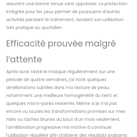
votre peau. Les masques de soin du
assurent une bonne tenue sans oppresser. La protection
visage à LED sont un investissement
intégrée pour les yeux permet de poursuivre d’autres
ponctuel, plus besoin de débourser pour
activités pendant le traitement, rendant son utilisation
des séances de spa et de clinique
très pratique au quotidien.
coûteuses ou des abonnements
récurrents toutes les quelques semaines.
Efficacité prouvée malgré
Juste dix minutes par jour pour être une
meilleure version de vous-même.
[Satisfaction Garantie] Chaque Masque
l’attente
Visage à LED est couvert par une garantie
limitée d'un an et par une garantie de
Après avoir testé le masque régulièrement sur une
remboursement de 56 jours. Insatisfait
période de quatre semaines, j’ai noté quelques
des résultats ? Remboursement complet
immédiat ! Nos produits comprennent un
améliorations subtiles dans ma texture de peau,
manuel avec des instructions détaillées
notamment une meilleure homogénéité du teint et
d'utilisation. Si vous avez des questions ou
quelques micro-pores resserrés. Même si je n’ai pas
des doutes concernant nos produits,
encore vu toutes les transformations promises sur mes
n'hésitez pas à nous contacter. Nous
résoudrons vos problèmes et vous
rides ou taches brunes au bout d’un mois seulement,
fournirons le meilleur service après-vente.
l’amélioration progressive me motive à continuer
l’utilisation régulière afin d’obtenir des résultats probants