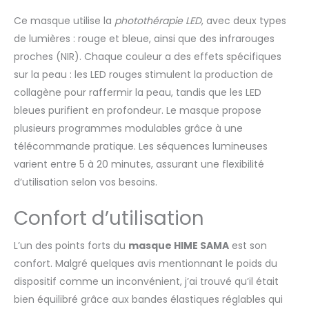
précédent. Avec la télécommande, vous
Ce masque utilise la
photothérapie LED
, avec deux types
n'avez pas besoin de contrôler vous-
de lumières : rouge et bleue, ainsi que des infrarouges
même l'heure ; le masque s'arrêtera
automatiquement à l'heure prédéfinie.
proches (NIR). Chaque couleur a des effets spécifiques
[Real Energy] Le masque facial LED Skin
sur la peau : les LED rouges stimulent la production de
Care est équipé de 120 puces LED par
collagène pour raffermir la peau, tandis que les LED
rapport à la plupart des produits de
bleues purifient en profondeur. Le masque propose
niveau "jouet" sur le marché, l'irradiance
des perles de lampe est inférieure à 5
plusieurs programmes modulables grâce à une
mW/cm², notre lampe de qualité
télécommande pratique. Les séquences lumineuses
professionnelle Les perles ont 4 à 6 fois
varient entre 5 à 20 minutes, assurant une flexibilité
plus d'énergie (30 mW/cm²) et nos perles
d’utilisation selon vos besoins.
de lampe ont une pureté de lumière
supérieure à 98 %, pour éviter que la
Confort d’utilisation
lumière panachée (comme les UV) ne se
mélange et n'endommage votre peau.
[Lumières LED émergentes] Amenez votre
L’un des points forts du
masque HIME SAMA
est son
routine de soins de la peau à un nouveau
confort. Malgré quelques avis mentionnant le poids du
niveau avec la lumière LED émergente,
dispositif comme un inconvénient, j’ai trouvé qu’il était
offrant des résultats anti-âge haute
bien équilibré grâce aux bandes élastiques réglables qui
performance cliniquement prouvés pour