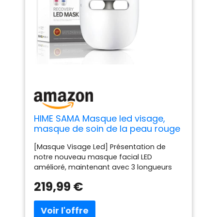
HIME SAMA Masque led visage,
masque de soin de la peau rouge
+ Nir & Blue Light pour anti-âge/
[Masque Visage Led] Présentation de
éclaircir la peau, masque LED de
notre nouveau masque facial LED
rajeunissement de la peau à
amélioré, maintenant avec 3 longueurs
domicile pour le visage RB-007
d'onde de puissantes lumières LED. Le
219,99 €
proche infrarouge, la lumière rouge et la
lumière bleue sont les trois seuls types de
lumière dont l'efficacité sur la peau