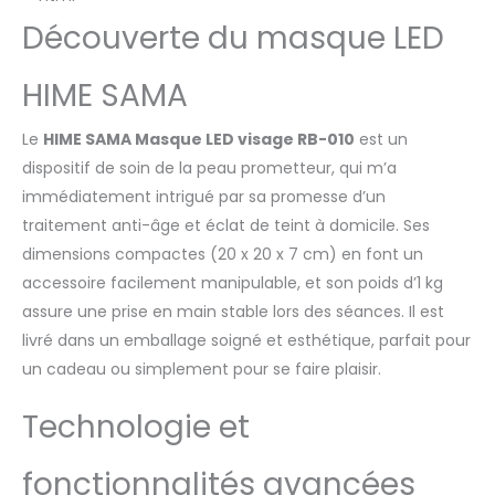
traitements de type spa dans le confort
de votre foyer. [Longueur D'onde Précise]
Découverte du masque LED
Rouge : 630 ± 5 nm, NIR : 820 ± 5 nm, Bleu :
465 ± 5 nm. LED rouge + LED Nir : Aide à
HIME SAMA
améliorer la
luminosité/l'élasticité/l'humidité/la
Le
HIME SAMA Masque LED visage RB-010
est un
rugosité/la compacité de la peau. LED
bleue : aide à calmer la peau. Cependant,
dispositif de soin de la peau prometteur, qui m’a
il peut y avoir des différences en fonction
immédiatement intrigué par sa promesse d’un
des différences individuelles. Optez pour
traitement anti-âge et éclat de teint à domicile. Ses
notre technologie LED à longueur d'onde
dimensions compactes (20 x 20 x 7 cm) en font un
précise pour garantir des résultats
optimaux pour votre routine de soins de
accessoire facilement manipulable, et son poids d’1 kg
la peau. [Sécurité et respect de
assure une prise en main stable lors des séances. Il est
l'environnement] Nos masques Pro-Light
livré dans un emballage soigné et esthétique, parfait pour
intègrent la dernière technologie
un cadeau ou simplement pour se faire plaisir.
d'irradiation lumineuse et des matériaux
de premier ordre pour garantir qu'ils sont
Technologie et
sûrs, confortables et réutilisables. Ce
masque sans fil peut être utilisé
confortablement et facilement n'importe
fonctionnalités avancées
où et est 50 % plus léger que le modèle