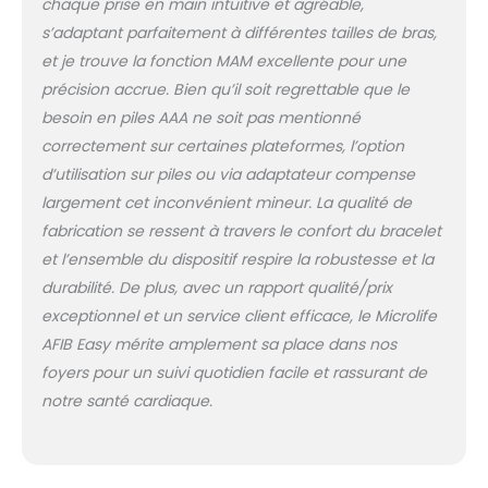
chaque prise en main intuitive et agréable,
PARTENAIRE DE
s’adaptant parfaitement à différentes tailles de bras,
L’ASSURANCE MALADIE :
et je trouve la fonction MAM excellente pour une
fabricant exclusif des
tensiomètres de
précision accrue. Bien qu’il soit regrettable que le
l’Assurance Maladie
besoin en piles AAA ne soit pas mentionné
pour l’équipement des
correctement sur certaines plateformes, l’option
cabinets médicaux
d’utilisation sur piles ou via adaptateur compense
MICROLIFE N°1 CHEZ LES
MEDECINS : nos
largement cet inconvénient mineur. La qualité de
appareils sont
fabrication se ressent à travers le confort du bracelet
recommandés par les
et l’ensemble du dispositif respire la robustesse et la
médecins et utilisés
durabilité. De plus, avec un rapport qualité/prix
dans de nombreux
hôpitaux pour la
exceptionnel et un service client efficace, le Microlife
recherche et le
AFIB Easy mérite amplement sa place dans nos
dépistage MICROLIFE N°1
foyers pour un suivi quotidien facile et rassurant de
DES VALIDATIONS
notre santé cardiaque.
CLINIQUES nos
tensiomètres ont été
testés et validés pour
les patients