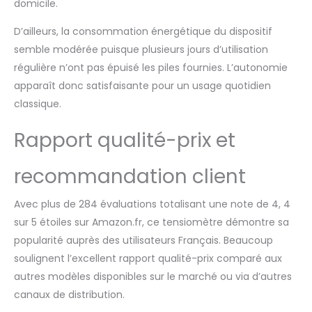
domicile.
santé
complémentaires.
D’ailleurs, la consommation énergétique du dispositif
Renseignez-vous sur
semble modérée puisque plusieurs jours d’utilisation
les modalités de prise
régulière n’ont pas épuisé les piles fournies. L’autonomie
en charge et les
forfaits de
apparaît donc satisfaisante pour un usage quotidien
remboursement
classique.
Rapport qualité-prix et
recommandation client
Avec plus de 284 évaluations totalisant une note de 4, 4
sur 5 étoiles sur Amazon.fr, ce tensiomètre démontre sa
popularité auprès des utilisateurs Français. Beaucoup
soulignent l’excellent rapport qualité-prix comparé aux
autres modèles disponibles sur le marché ou via d’autres
canaux de distribution.