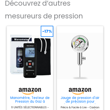
Découvrez d’autres
diabétiques,
insuffisants rénaux, en
surpoids, les femmes
mesureurs de pression
enceintes avec
prééclampsie et les
enfants Les
-17%
tensiomètres MICROLIFE
peuvent être
remboursés
partiellement par
certaines mutuelles
santé
complémentaires.
Renseignez-vous sur
les modalités de prise
en charge et les
forfaits de
remboursement
Manomètre, Testeur de
Jauge de pression d'air
Pression du Gaz à
de précision pour
Double Port,
football, basketball,
11 UNITÉS SÉLECTIONNABLES -
Précis & Facile à Lire - Cadran
Manomètre Numérique
volleyball et rugby -