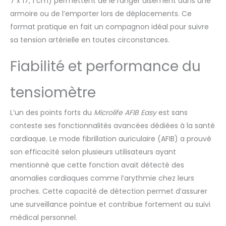
7 x 17, 1 cm) permettent de le ranger aisément dans une
consécutives pour une
armoire ou de l’emporter lors de déplacements. Ce
meilleure surveillance
de votre tension
format pratique en fait un compagnon idéal pour suivre
artérielle BRASSARD PLUS
sa tension artérielle en toutes circonstances.
CONFORTABLE : la
technologie Gentle+
Fiabilité et performance du
régule la pression de
gonflage pour une
tensiomètre
prise de mesure
beaucoup plus
confortable MICROLIFE
L’un des points forts du
Microlife AFIB Easy
est sans
PARTENAIRE DE
conteste ses fonctionnalités avancées dédiées à la santé
L’ASSURANCE MALADIE :
cardiaque. Le mode fibrillation auriculaire (AFIB) a prouvé
fabricant exclusif des
son efficacité selon plusieurs utilisateurs ayant
tensiomètres de
l’Assurance Maladie
mentionné que cette fonction avait détecté des
pour l’équipement des
anomalies cardiaques comme l’arythmie chez leurs
cabinets médicaux
proches. Cette capacité de détection permet d’assurer
MICROLIFE N°1 CHEZ LES
une surveillance pointue et contribue fortement au suivi
MEDECINS : nos
appareils sont
médical personnel.