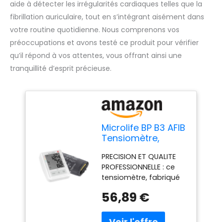
aide à détecter les irrégularités cardiaques telles que la
fibrillation auriculaire, tout en s’intégrant aisément dans
votre routine quotidienne. Nous comprenons vos
préoccupations et avons testé ce produit pour vérifier
qu’il répond à vos attentes, vous offrant ainsi une
tranquillité d’esprit précieuse.
Microlife BP B3 AFIB
Tensiomètre,
Garantie 5 ans,
PRECISION ET QUALITE
Précision
PROFESSIONNELLE : ce
Professionnelle, 3
tensiomètre, fabriqué
Mesures
et contrôlé selon les
Consécutives MAM,
56,89 €
normes de qualité les
Prévention Risques
plus strictes, est
AVC, Arythmies,
GARANTIE 5 ANS
Validé