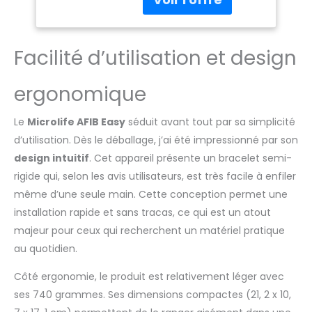
DETECTION DES RISQUES
Cliniquement, Bras
D’AVC : ce tensiomètre
22-42mm, 99
peut détecter la
Mémoires
Facilité d’utilisation et design
fibrillation auriculaire
(AFIB), un rythme
cardiaque irrégulier ou
ergonomique
une hypertension et
ainsi prévenir les
Le
Microlife AFIB Easy
séduit avant tout par sa simplicité
risques d’AVC RESULTAT
d’utilisation. Dès le déballage, j’ai été impressionné par son
AUSSI FIABLE QUE CHEZ LE
MEDECIN : la précision
design intuitif
. Cet appareil présente un bracelet semi-
de ce tensiomètre a
rigide qui, selon les avis utilisateurs, est très facile à enfiler
été testée et validée
même d’une seule main. Cette conception permet une
cliniquement selon les
installation rapide et sans tracas, ce qui est un atout
protocoles
internationaux les plus
majeur pour ceux qui recherchent un matériel pratique
strictes 3 MESURES POUR
au quotidien.
UN RESULAT ENCORE
PLUS PRECIS : l’option
Côté ergonomie, le produit est relativement léger avec
MAM permet de
ses 740 grammes. Ses dimensions compactes (21, 2 x 10,
prendre 3 mesures