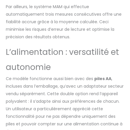
recommandés par les
médecins et utilisés
Par ailleurs, le système MAM qui effectue
dans de nombreux
automatiquement trois mesures consécutives offre une
hôpitaux pour la
fiabilité accrue grâce à la moyenne calculée. Ceci
recherche et le
minimise les risques d’erreur de lecture et optimise la
dépistage MICROLIFE N°1
précision des résultats obtenus.
DES VALIDATIONS
CLINIQUES nos
tensiomètres ont été
L’alimentation : versatilité et
testés et validés pour
les patients
autonomie
diabétiques,
insuffisants rénaux, en
Ce modèle fonctionne aussi bien avec des
piles AA
,
surpoids, les femmes
enceintes avec
incluses dans l’emballage, qu’avec un adaptateur secteur
prééclampsie et les
vendu séparément. Cette double option rend l’appareil
enfants Les
polyvalent : il s’adapte ainsi aux préférences de chacun.
tensiomètres MICROLIFE
Un utilisateur a particulièrement apprécié cette
peuvent être
remboursés
fonctionnalité pour ne pas dépendre uniquement des
partiellement par
piles et pouvoir compter sur une alimentation continue à
certaines mutuelles