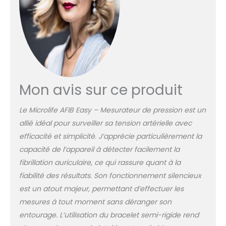
MEDECIN : la précision
de ce tensiomètre a
été testée et validée
cliniquement selon les
protocoles
internationaux les plus
strictes 3 MESURES POUR
UN RESULAT ENCORE
Mon avis sur ce produit
PLUS PRECIS : l’option
MAM permet de
prendre 3 mesures
Le Microlife AFIB Easy – Mesurateur de pression est un
consécutives pour une
allié idéal pour surveiller sa tension artérielle avec
meilleure surveillance
efficacité et simplicité. J’apprécie particulièrement la
de votre tension
capacité de l’appareil à détecter facilement la
artérielle BRASSARD PLUS
CONFORTABLE : la
fibrillation auriculaire, ce qui rassure quant à la
technologie Gentle+
fiabilité des résultats. Son fonctionnement silencieux
régule la pression de
est un atout majeur, permettant d’effectuer les
gonflage pour une
mesures à tout moment sans déranger son
prise de mesure
beaucoup plus
entourage. L’utilisation du bracelet semi-rigide rend
confortable MICROLIFE