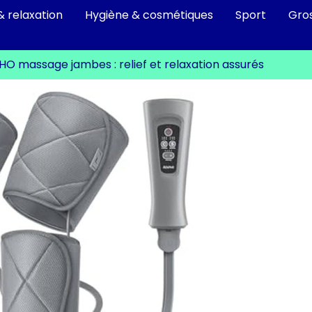
& relaxation
Hygiène & cosmétiques
Sport
Gro
HO massage jambes : relief et relaxation assurés