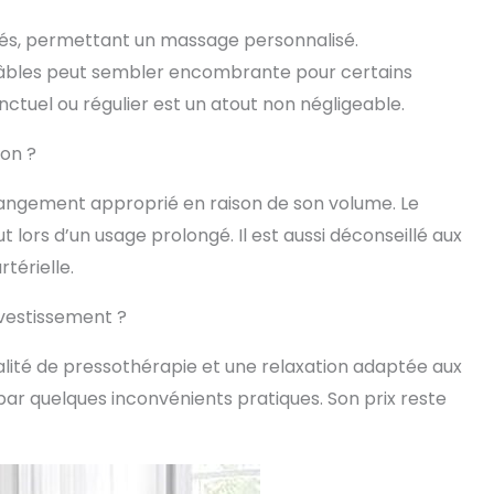
 le masseur de jambe de surchauffer. La
ités, permettant un massage personnalisé.
 portable vous permet de l'utiliser à la maison,
ou en voyage, ce qui permet de réduire la
âbles peut sembler encombrante pour certains
ans les jambes tout en économisant du temps et
nctuel ou régulier est un atout non négligeable.
t. Faites-vous du bureau à domicile et restez-
maison? -- Profitez-en et offrez-vous un
ion ?
proprié pendant que vous travaillez. Il soulage
des pieds, des mollets ou des cuisses et améliore
tion sanguine en position assise pendant de
rangement approprié en raison de son volume. Le
riodes.
t lors d’un usage prolongé. Il est aussi déconseillé aux
térielle.
investissement ?
alité de pressothérapie et une relaxation adaptée aux
 par quelques inconvénients pratiques. Son prix reste