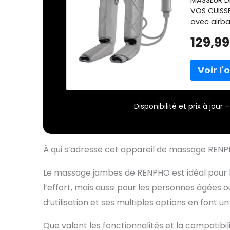
MASSEUR D
relaxati
VOS CUISS
avec airba
vos cuisse
129,99
vos muscle
aidant à 
repos et l
Utilisez l
modes et l
trouverez
Disponibilité et prix à jou
d’intensit
JAMBES RÉ
facilement
toutes les
À qui s’adresse cet appareil de massage REN
de circonf
circonfére
Le massage jambes de RENPHO est idéal pour l
mollet peu
vous avez 
l’effort, mais aussi pour les personnes âgées o
domaines. 
d’utilisation et ses multiples options en font u
enveloppe
ÉCONOMIQU
Que valent les fonctionnalités et la compatibil
minutes of