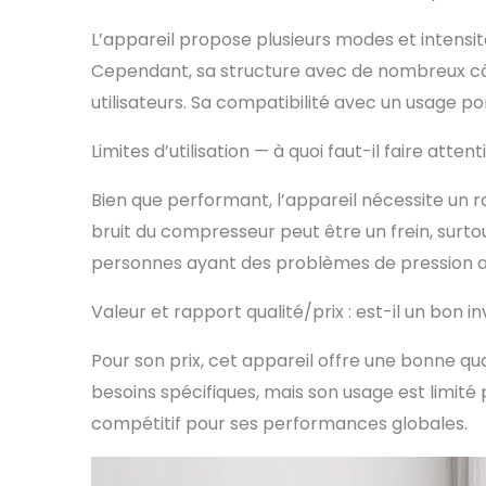
empêchant
L’appareil propose plusieurs modes et intens
conception
au bureau 
Cependant, sa structure avec de nombreux c
douleur d
utilisateurs. Sa compatibilité avec un usage po
de l'argen
vous à la 
Limites d’utilisation — à quoi faut-il faire attent
massage ap
l'enflure 
la circula
Bien que performant, l’appareil nécessite un 
longues pé
bruit du compresseur peut être un frein, surtou
personnes ayant des problèmes de pression ar
Valeur et rapport qualité/prix : est-il un bon 
Pour son prix, cet appareil offre une bonne qu
besoins spécifiques, mais son usage est limité
compétitif pour ses performances globales.