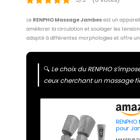
Le
RENPHO Massage Jambes
est un apparei
améliorer la circulation et soulager les tensions
adapté à différentes morphologies et offre u
🔍
Le choix du RENPHO s’impos
ceux cherchant un massage fia
RENPHO 
pour Jam
Compress