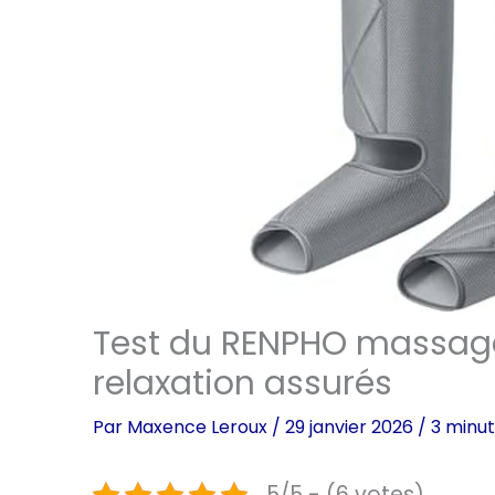
Test du RENPHO massage 
relaxation assurés
Par
Maxence Leroux
/
29 janvier 2026
/
3 minut
5/5 - (6 votes)