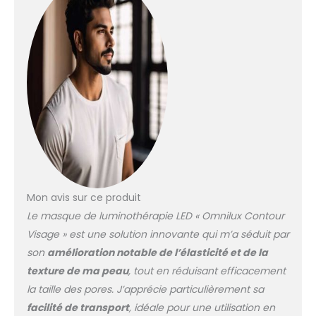
d'Omnilux, le Contour
Face est un nouveau
design élégant,
adorable, flexible et
facile à utiliser qui
s'adapte parfaitement
à chaque client. Le seul
masque LED flexible
dégagé par la FDA pour
les indications
médicales, le
traitement des rides et
ridules. Omnilux
Mon avis sur ce produit
Contour Face utilise à
Le masque de luminothérapie LED « Omnilux Contour
la fois des longueurs
Visage » est une solution innovante qui m’a séduit par
d'onde rouge et
infrarouge, produisant
son
amélioration notable de l’élasticité et de la
un maximum de
texture de ma peau
, tout en réduisant efficacement
résultats pour lesquels
la taille des pores. J’apprécie particulièrement sa
Omnilux est connu et
facilité de transport
, idéale pour une utilisation en
apprécié dans le