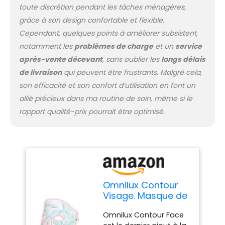
monde entier. Omnilux
toute discrétion pendant les tâches ménagères,
Contour est approuvé
grâce à son design confortable et flexible.
par la FDA pour les
Cependant, quelques points à améliorer subsistent,
indications médicales
notamment les
problèmes de charge
et un
service
et soutenu par des
études publiées.
après-vente décevant
, sans oublier les
longs délais
de livraison
qui peuvent être frustrants. Malgré cela,
son efficacité et son confort d’utilisation en font un
allié précieux dans ma routine de soin, même si le
rapport qualité-prix pourrait être optimisé.
Omnilux Contour
Visage. Masque de
luminothérapie LED
Omnilux Contour Face
portable et flexible