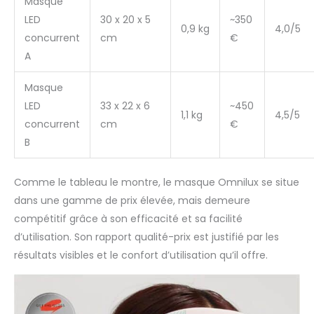
Masque
LED
30 x 20 x 5
~350
0,9 kg
4,0/5
concurrent
cm
€
A
Masque
LED
33 x 22 x 6
~450
1,1 kg
4,5/5
concurrent
cm
€
B
Comme le tableau le montre, le masque Omnilux se situe
dans une gamme de prix élevée, mais demeure
compétitif grâce à son efficacité et sa facilité
d’utilisation. Son rapport qualité-prix est justifié par les
résultats visibles et le confort d’utilisation qu’il offre.