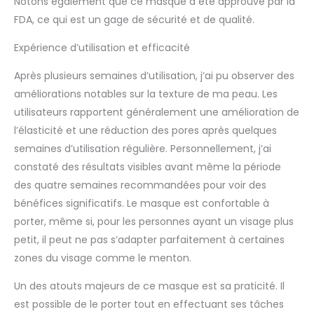
Notons également que ce masque a été approuvé par la
résultats pour lesquels
FDA, ce qui est un gage de sécurité et de qualité.
Omnilux est connu et
apprécié dans le
Expérience d’utilisation et efficacité
monde entier. Omnilux
Contour est approuvé
Après plusieurs semaines d’utilisation, j’ai pu observer des
par la FDA pour les
améliorations notables sur la texture de ma peau. Les
indications médicales
utilisateurs rapportent généralement une amélioration de
et soutenu par des
l’élasticité et une réduction des pores après quelques
études publiées.
semaines d’utilisation régulière. Personnellement, j’ai
constaté des résultats visibles avant même la période
des quatre semaines recommandées pour voir des
bénéfices significatifs. Le masque est confortable à
porter, même si, pour les personnes ayant un visage plus
petit, il peut ne pas s’adapter parfaitement à certaines
zones du visage comme le menton.
Un des atouts majeurs de ce masque est sa praticité. Il
est possible de le porter tout en effectuant ses tâches