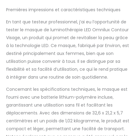
maison. Basé sur la
même technologie LED
Premières impressions et caractéristiques techniques
de qualité médicale
que vous attendez
En tant que testeur professionnel, j’ai eu l’opportunité de
d'Omnilux, le Contour
tester le masque de luminothérapie LED Omnilux Contour
Face est un nouveau
Visage, un produit qui promet de revitaliser la peau grâce
design élégant,
à la technologie LED. Ce masque, fabriqué par Environ, est
adorable, flexible et
facile à utiliser qui
destiné principalement aux femmes, bien que son
s'adapte parfaitement
utilisation puisse convenir à tous. Il se distingue par sa
à chaque client. Le seul
flexibilité et sa facilité d’utilisation, ce qui le rend pratique
masque LED flexible
à intégrer dans une routine de soin quotidienne.
dégagé par la FDA pour
les indications
Concernant les spécifications techniques, le masque est
médicales, le
traitement des rides et
fourni avec une batterie lithium-polymère incluse,
ridules. Omnilux
garantissant une utilisation sans fil et facilitant les
Contour Face utilise à
déplacements. Avec des dimensions de 32,6 x 21,2 x 5,7
la fois des longueurs
centimètres et un poids de 1,02 kilogramme, le produit est
d'onde rouge et
compact et léger, permettant une facilité de transport.
infrarouge, produisant
un maximum de