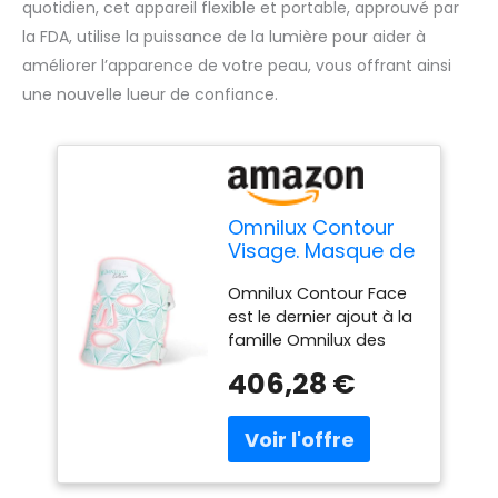
quotidien, cet appareil flexible et portable, approuvé par
la FDA, utilise la puissance de la lumière pour aider à
améliorer l’apparence de votre peau, vous offrant ainsi
une nouvelle lueur de confiance.
Omnilux Contour
Visage. Masque de
luminothérapie LED
Omnilux Contour Face
portable et flexible
est le dernier ajout à la
approuvé par la
famille Omnilux des
FDA pour hommes
produits de thérapie
et femmes
406,28 €
par lumière LED. Le
(Women)
Contour Face permet
des traitements de
qualité professionnelle
à la clinique et à la