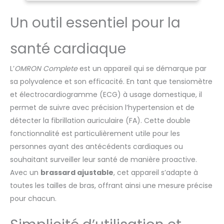
cardiaque 5 fois supérieur
Un outil essentiel pour la
TENSIOMÈTRE ET
ÉLECTROCARDIOGRAMME
(ECG) 2-EN-1 : Effectuez un
santé cardiaque
ECG et une vérification
régulière de votre pression
L’
OMRON Complete
est un appareil qui se démarque par
artérielle afin de surveiller
aisément votre cœur sans
sa polyvalence et son efficacité. En tant que tensiomètre
avoir à sortir de chez vous
et électrocardiogramme (ECG) à usage domestique, il
DES RÉSULTATS ECG
permet de suivre avec précision l’hypertension et de
INSTANTANÉS ET FACILES À
détecter la fibrillation auriculaire (FA). Cette double
COMPRENDRE : Le
fonctionnalité est particulièrement utile pour les
tensiomètre bras OMRON
interprète les résultats
personnes ayant des antécédents cardiaques ou
pour vous. Recevez un
souhaitant surveiller leur santé de manière proactive.
message clair indiquant si
Avec un
brassard ajustable
, cet appareil s’adapte à
une FA a été détectée ou
toutes les tailles de bras, offrant ainsi une mesure précise
non TENSIOMÈTRE
CONNECTÉ : Accédez à
pour chacun.
toutes vos informations et
conservez vos mesures de