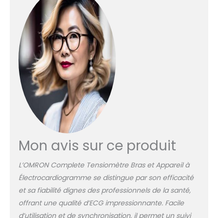
(ECG) 2-EN-1 : Effectuez un
ECG et une vérification
régulière de votre pression
artérielle afin de surveiller
aisément votre cœur sans
avoir à sortir de chez vous
DES RÉSULTATS ECG
INSTANTANÉS ET FACILES À
COMPRENDRE : Le
tensiomètre bras OMRON
interprète les résultats
pour vous. Recevez un
message clair indiquant si
une FA a été détectée ou
Mon avis sur ce produit
non TENSIOMÈTRE
CONNECTÉ : Accédez à
L’OMRON Complete Tensiomètre Bras et Appareil à
toutes vos informations et
Électrocardiogramme se distingue par son efficacité
conservez vos mesures de
et sa fiabilité dignes des professionnels de la santé,
pression artérielle et vos
ECG dans l'application
offrant une qualité d’ECG impressionnante. Facile
OMRON Connect,
d’utilisation et de synchronisation, il permet un suivi