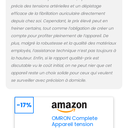
disponible pour iOS et
précis des tensions artérielles et un dépistage
Android LIVRAISON : 1x
efficace de la fibrillation auriculaire directement
OMRON tensiomètre et
ECG 2-en-1 avec brassard
depuis chez soi. Cependant, le prix élevé peut en
de 22 à 42 cm facile à
freiner certains, tout comme l’obligation de créer un
enfiler, mode d’emploi, étui
compte pour profiter pleinement de l’appareil. De
de rangement.
plus, malgré la robustesse et la qualité des matériaux
Compatible application
OMRON Connect. Garantie
employés, l’assistance technique n’est pas toujours à
5 ans
la hauteur. Enfin, si le rapport qualité-prix est
discutable vu le coût initial, on ne peut nier que cet
appareil reste un choix solide pour ceux qui veulent
se surveiller avec précision à domicile.
-17%
OMRON Complete
Appareil tension