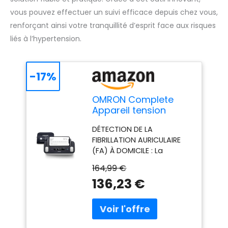
vous pouvez effectuer un suivi efficace depuis chez vous,
renforçant ainsi votre tranquillité d’esprit face aux risques
liés à l’hypertension.
-17%
OMRON Complete
Appareil tension
artérielle Bras et
DÉTECTION DE LA
Électrocardiogramme
FIBRILLATION AURICULAIRE
(FA) À DOMICILE : La
fibrillation auriculaire est
164,99 €
un trouble du rythme
136,23 €
cardiaque caractérisé par
des battements rapides et
irréguliers. La FA est
associée à un risque
d’AVC et d’insuffisance