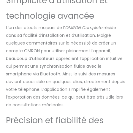
Simplicité d’utilisation et
pression artérielle et vos
ECG dans l'application
technologie avancée
OMRON Connect,
disponible pour iOS et
Android LIVRAISON : 1x
L’un des atouts majeurs de l’
OMRON Complete
réside
OMRON tensiomètre et
dans sa facilité d’installation et d’utilisation. Malgré
ECG 2-en-1 avec brassard
quelques commentaires sur la nécessité de créer un
de 22 à 42 cm facile à
compte OMRON pour utiliser pleinement l’appareil,
enfiler, mode d’emploi, étui
beaucoup d’utilisateurs apprécient l’application intuitive
de rangement.
Compatible application
qui permet une synchronisation fluide avec le
OMRON Connect. Garantie
smartphone via Bluetooth. Ainsi, le suivi des mesures
5 ans
devient accessible en quelques clics, directement depuis
votre téléphone. L’application simplifie également
l’exportation des données, ce qui peut être très utile lors
de consultations médicales.
Précision et fiabilité des