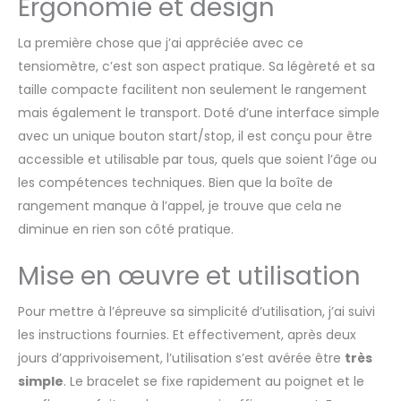
Ergonomie et design
tensiometre poignet
compact. Obtenez des
La première chose que j’ai appréciée avec ce
lectures fiables et
tensiomètre, c’est son aspect pratique. Sa légèreté et sa
précises IDÉAL POUR UNE
taille compacte facilitent non seulement le rangement
UTILISATION À LA
MAISON : positionnez le
mais également le transport. Doté d’une interface simple
brassard portable du
avec un unique bouton start/stop, il est conçu pour être
tensiomètre autour de
accessible et utilisable par tous, quels que soient l’âge ou
votre poignet et alignez
les compétences techniques. Bien que la boîte de
votre poignet à
hauteur de votre cœur
rangement manque à l’appel, je trouve que cela ne
pour des lectures
diminue en rien son côté pratique.
précises SURVEILLEZ
VOTRE SANTÉ TOUT AU
Mise en œuvre et utilisation
LONG DE LA JOURNÉE :
Grâce à sa taille réduite
Pour mettre à l’épreuve sa simplicité d’utilisation, j’ai suivi
et à sa compacité,
les instructions fournies. Et effectivement, après deux
vous pouvez emmener
le RS1 avec vous et
jours d’apprivoisement, l’utilisation s’est avérée être
très
surveiller votre tension
simple
. Le bracelet se fixe rapidement au poignet et le
artérielle au quotidien