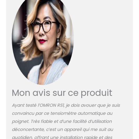
PAR LA MARQUE NUMÉRO
1 RECOMMANDÉE PAR LES
CARDIOLOGUES :
L'appareil tension
OMRON RS1 est un
tensiomètre au poignet
cliniquement validé DES
RÉSULTATS ACCESSIBLES :
Surveillez votre santé
cardiovasculaire en
toute simplicité où que
vous soyez grâce à ce
tensiometre poignet
compact. Obtenez des
Mon avis sur ce produit
lectures fiables et
précises IDÉAL POUR UNE
Ayant testé l’OMRON RS1, je dois avouer que je suis
UTILISATION À LA
convaincu par ce tensiomètre automatique au
MAISON : positionnez le
poignet. Très fiable et d’une facilité d’utilisation
brassard portable du
tensiomètre autour de
déconcertante, c’est un appareil qui me suit au
votre poignet et alignez
quotidien, offrant une installation rapide et des