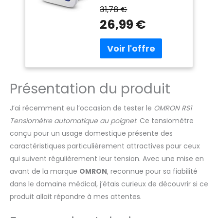
est cliniquement
31,78 €
validée, sur la base des
26,99 €
derniers protocoles de
validation de la Société
Européenne
d'Hypertension
artérielle (ESH) ou de
l'Organisation
Présentation du produit
internationale de
normalisation. CONÇU
PAR LA MARQUE NUMÉRO
J’ai récemment eu l’occasion de tester le
OMRON RS1
1 RECOMMANDÉE PAR LES
Tensiomètre automatique au poignet
. Ce tensiomètre
CARDIOLOGUES :
conçu pour un usage domestique présente des
L'appareil tension
OMRON RS1 est un
caractéristiques particulièrement attractives pour ceux
tensiomètre au poignet
qui suivent régulièrement leur tension. Avec une mise en
cliniquement validé DES
avant de la marque
OMRON
, reconnue pour sa fiabilité
RÉSULTATS ACCESSIBLES :
dans le domaine médical, j’étais curieux de découvrir si ce
Surveillez votre santé
produit allait répondre à mes attentes.
cardiovasculaire en
toute simplicité où que
vous soyez grâce à ce