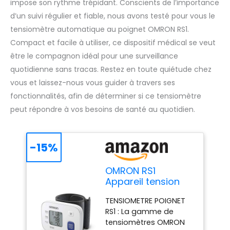
impose son rythme trépidant. Conscients de l’importance
d’un suivi régulier et fiable, nous avons testé pour vous le
tensiomètre automatique au poignet OMRON RS1.
Compact et facile à utiliser, ce dispositif médical se veut
être le compagnon idéal pour une surveillance
quotidienne sans tracas. Restez en toute quiétude chez
vous et laissez-nous vous guider à travers ses
fonctionnalités, afin de déterminer si ce tensiomètre
peut répondre à vos besoins de santé au quotidien.
-15%
OMRON RS1
Appareil tension
artérielle poignet,
TENSIOMETRE POIGNET
Validé
RS1 : La gamme de
cliniquement
tensiomètres OMRON