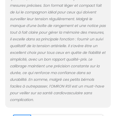
votre poignet à
mesures précises. Son format léger et compact fait
hauteur de votre cœur
de lui le compagnon idéal pour ceux qui doivent
pour des lectures
précises SURVEILLEZ
surveiller leur tension régulièrement. Malgré le
VOTRE SANTÉ TOUT AU
manque d’une boîte de rangement et une notice pas
LONG DE LA JOURNÉE :
tout à fait claire pour gérer la mémoire des mesures,
Grâce à sa taille réduite
il excelle dans sa principale fonction : fournir un suivi
et à sa compacité,
vous pouvez emmener
qualitatif de la tension artérielle. Il s’avère être un
le RS1 avec vous et
excellent choix pour tous ceux en quête de fiabilité et
surveiller votre tension
simplicité, avec un bon rapport qualité-prix. Le
artérielle au quotidien
calibrage maintient une précision constante sur la
durée, ce qui renforce ma confiance dans sa
durabilité. En somme, malgré ces petits bémols
faciles à outrepasser, l’OMRON RS1 est un must-have
pour veiller sur sa santé cardiovasculaire sans
complication.