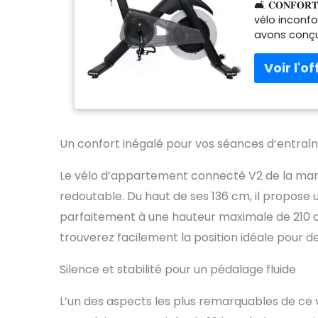
🛋️ 𝐂𝐎𝐍𝐅𝐎𝐑𝐓
Motorisée
vélo inconfo
Pédales S
avons conçu 
vélo d'appar
et surtout C
qualité de l
et connectivité
𝐅𝐈𝐓𝐍𝐄𝐒𝐒, 𝐂
Écran LCD, 
avancé, spor
Un confort inégalé pour vos séances d’entra
cyclistes et 
vertical de 
Le vélo d’appartement connecté V2 de la ma
compatible 
redoutable. Du haut de ses 136 cm, il propose 
Onesprint, pé
𝐂𝐎𝐍𝐍𝐄𝐂𝐓È,
parfaitement à une hauteur maximale de 210 c
avec plus de
trouverez facilement la position idéale pour d
(iOS dont Ap
smartphones 
Silence et stabilité pour un pédalage fluide
ceinture car
𝐒𝐈𝐋𝐄𝐍𝐂𝐈𝐄𝐔
L’un des aspects les plus remarquables de ce
démarque du
massive de 1