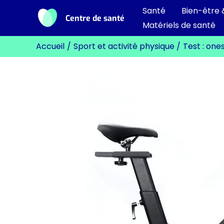
Aller
Santé
Bien-être 
Centre de santé
au
Matériels de santé
contenu
Accueil
Sport et activité physique
Test : on