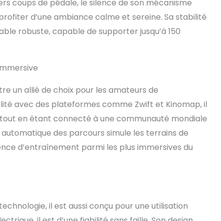
ers coups de pédale, le silence de son mécanisme
 déranger. Sa structure en acier offre une stabilité à
ofiter d’une ambiance calme et sereine. Sa stabilité
e même en utilisation intensive. Avec 122 cm de
able robuste, capable de supporter jusqu’à 150
de large et 136 cm de haut il occupe moins de place
 de yoga, et convient aux personnes mesurant entre
(jusqu'à 150 kg). 🐓 𝐎𝐍𝐄𝐒𝐏𝐑𝐈𝐍𝐓, 𝐒𝐎𝐂𝐈É𝐓É 𝐄𝐓
 𝐅𝐑𝐀𝐍Ç𝐀𝐈𝐒 : Après nous avoir mis à l'épreuve, de
immersive
els prestigieux ont choisi Onesprint pour le confort,
 la fiabilité de notre vélo qui est garanti 2 ans. Manuel
e un allié de choix pour les amateurs de
n et de montage en français, une question, besoin
e équipe aura plaisir à vous assister ! Rejoignez notre
ilité avec des plateformes comme Zwift et Kinomap, il
de sportifs exigeants, rejoignez Onesprint !
s tout en étant connecté à une communauté mondiale
 automatique des parcours simule les terrains de
rience d’entraînement parmi les plus immersives du
chnologie, il est aussi conçu pour une utilisation
trique, il est d’une fiabilité sans faille. Son design