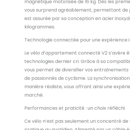
magnétique motorisée de 16 kg. Dès les premi
pédalez sans
vous surprend agréablement, permettant de pr
toute épreuv
est assurée par sa conception en acier inoxyd
long, 58 cm 
qu'un tapis
kilogrammes.
1,5 m et 2,10 m 
𝐒𝐔𝐏𝐏𝐎𝐑𝐓
Technologie connectée pour une expérience 
nombreux hôt
le silence et
Le vélo d’appartement connecté V2 s’avère êtr
d'utilisatio
d'aide, notr
technologies dernier cri. Grâce à sa compatib
communauté 
vous permet de diversifier vos entraînement
de passionnés de cyclisme. La synchronisation
manière réaliste, vous offrant ainsi une expé
marché.
Performances et praticité : un choix réfléchi
Ce vélo n’est pas seulement un concentré de te
pratique au quotidien. Alimenté par un câble élec