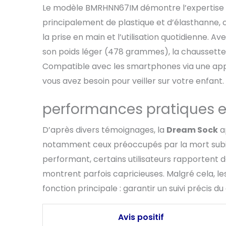
rythmes de v
Le modèle BMRHNN67IM démontre l’expertise
pour plus de
passer à Ow
principalement de plastique et d’élasthanne, ce 
incluant rap
la prise en main et l’utilisation quotidienne. 
données de s
son poids léger (478 grammes), la chaussette 
données de 
bits et une 
Compatible avec les smartphones via une appli
des standar
vous avez besoin pour veiller sur votre enfant.
confidential
Est-ce facil
performances pratiques et 
et Wi-Fi 2,4
compatible 5
et votre tél
D’après divers témoignages, la
Dream Sock
a
configuratio
notamment ceux préoccupés par la mort subite 
GHz tandis q
performant, certains utilisateurs rapportent des
également j
montrent parfois capricieuses. Malgré cela, l
fonction principale : garantir un suivi précis d
Avis positif