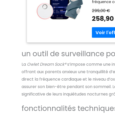
fréquence c
sommeil de v
299,00 €
lorsque les 
258,90
tranquillité 
conçu l’Owl
parents rec
meilleur som
de la naissa
qualité médi
mon bébé a 
un outil de surveillance p
sur la base 
sortent des 
La
Owlet Dream Sock®
s’impose comme une inn
rapidement e
offrant aux parents anxieux une tranquillité d
attention es
94 % des pa
direct la fréquence cardiaque et le niveau d’o
serez alert
assurer son bien-être pendant son sommeil. L
permet un so
de sommeil p
significative de leurs inquiétudes nocturnes g
sommeil sain
tendances d
fonctionnalités techniqu
technologie