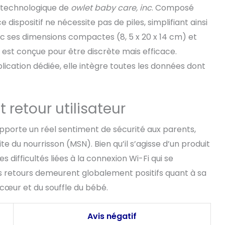
otre bébé et identifier les meilleures fenêtres d’éveil
 technologique de
owlet baby care, inc
. Composé
 confiance au quotidien. Il est aussi possible de
let360 pour des analyses plus approfondies,
dispositif ne nécessite pas de piles, simplifiant ainsi
ports matinaux et suivi bien-être à long terme. Les
Avec ses dimensions compactes (8, 5 x 20 x 14 cm) et
anté sont-elles sécurisées et privées ? Les
est conçue pour être discrète mais efficace.
votre bébé sont protégées par un chiffrement 256
authentification à courbe elliptique. Nous utilisons
cation dédiée, elle intègre toutes les données dont
ds de sécurité avancés pour garantir la
ité et la protection des informations de votre famille.
e à installer ? Dream Sock se connecte via Bluetooth
retour utilisateur
 GHz pour une expérience fiable et fluide (non
 GHz). Pour l’installation, connectez la chaussette
éphone/tablette au Wi-Fi 2,4 GHz. Après
pporte un réel sentiment de sécurité aux parents,
n, vous pouvez repasser votre appareil mobile en 5
du nourrisson (MSN). Bien qu’il s’agisse d’un produit
ue la chaussette reste en 2,4 GHz. Dream Sock offre
 difficultés liées à la connexion Wi-Fi qui se
usqu’à 16 heures d’autonomie.
es retours demeurent globalement positifs quant à sa
u cœur et du souffle du bébé.
Avis négatif