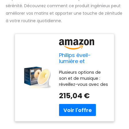
sérénité. Découvrez comment ce produit ingénieux peut
améliorer vos matins et apporter une touche de zénitude
à votre routine quotidienne.
Philips éveil-
lumière et
simulateur d'aube,
Plusieurs options de
25 intensités
son et de musique :
lumineuses, sons
réveillez-vous avec des
et musiques
sons de la nature, de la
multiples, fonction
215,04 €
musique ambiante ou
de relaxation et de
encore votre station de
respiration,
radio préférée Fonction
Plastique, Blanc
lumière nocturne :
(modèle
produit un éclairage
HF3651/01)
orange doux et tamisé