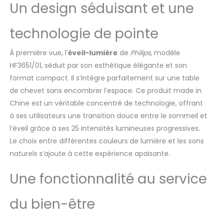
Un design séduisant et une
pour vous guider dans
l'obscurité Avec
RelaxBreathe pour vous
technologie de pointe
aider à vous endormir :
laissez votre respiration
À première vue, l’
éveil-lumière
de
Philips
, modèle
suivre l'un des sept
HF3651/01, séduit par son esthétique élégante et son
rythmes d'intensité
lumineuse ou de son
format compact. Il s’intègre parfaitement sur une table
Plusieurs réglages de
de chevet sans encombrer l’espace. Ce produit made in
luminosité :
Chine est un véritable concentré de technologie, offrant
sélectionnez le niveau
à ses utilisateurs une transition douce entre le sommeil et
de luminosité qui vous
convient Répétition de
l’éveil grâce à ses 25 intensités lumineuses progressives.
l'alarme par
Le choix entre différentes couleurs de lumière et les sons
tapotement : tapotez
naturels s’ajoute à cette expérience apaisante.
le dessus de l'Éveil
Lumière pour activer le
Une fonctionnalité au service
mode Répétition
du bien-être