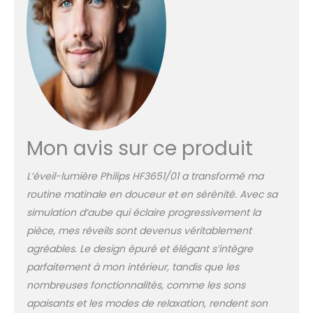
rythmes d'intensité
lumineuse ou de son
Plusieurs réglages de
luminosité :
sélectionnez le niveau
de luminosité qui vous
convient Répétition de
l'alarme par
tapotement : tapotez
Mon avis sur ce produit
le dessus de l'Éveil
Lumière pour activer le
mode Répétition
L’éveil-lumière Philips HF3651/01 a transformé ma
routine matinale en douceur et en sérénité. Avec sa
simulation d’aube qui éclaire progressivement la
pièce, mes réveils sont devenus véritablement
agréables. Le design épuré et élégant s’intègre
parfaitement à mon intérieur, tandis que les
nombreuses fonctionnalités, comme les sons
apaisants et les modes de relaxation, rendent son