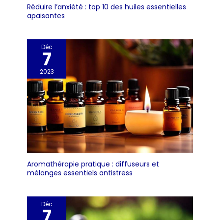
Même les enfants
Réduire l’anxiété : top 10 des huiles essentielles
s'exclameront: "Waouh, c'est
apaisantes
trop cool !" (Vraiment !)
Déc
7
2023
Aromathérapie pratique : diffuseurs et
mélanges essentiels antistress
Déc
7