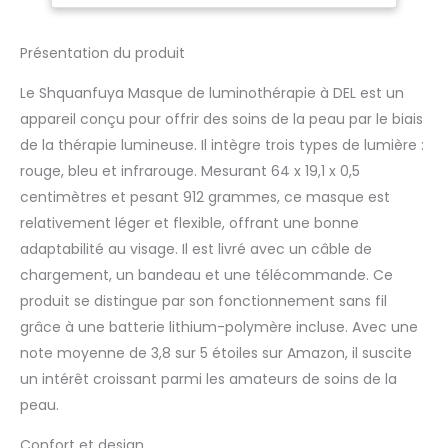
pliable et facile à
bleu, lumière
transporter, et peut
infrarouge et
être porté à tout
lumière mixte
Présentation du produit
moment, n'importe où.
masque LED pour
2. Convient à différents
Le Shquanfuya Masque de luminothérapie à DEL est un
types de peau. 3. Il est
appareil conçu pour offrir des soins de la peau par le biais
recommandé d'utiliser
de la thérapie lumineuse. Il intègre trois types de lumière :
la photothérapie
rouge, bleu et infrarouge. Mesurant 64 x 19,1 x 0,5
faciale 3 à 4 fois par
semaine, avec un
centimètres et pesant 912 grammes, ce masque est
temps d'utilisation
relativement léger et flexible, offrant une bonne
unique de 10 à 20
adaptabilité au visage. Il est livré avec un câble de
minutes. Remarque : ne
chargement, un bandeau et une télécommande. Ce
pas l'utiliser lors de la
charge 4. Le masque
produit se distingue par son fonctionnement sans fil
est réutilisable et
grâce à une batterie lithium-polymère incluse. Avec une
équipé de coussinets
note moyenne de 3,8 sur 5 étoiles sur Amazon, il suscite
pour les yeux, ce qui
un intérêt croissant parmi les amateurs de soins de la
peut bien protéger les
yeux lors de l'utilisation
peau.
et éviter l'inconfort
Confort et design
oculaire causé par une