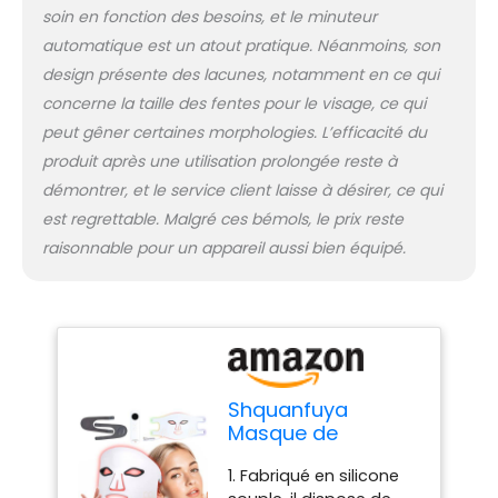
soin en fonction des besoins, et le minuteur
pas de pression ni de
marques sur le visage.
automatique est un atout pratique. Néanmoins, son
5. Nous nous
design présente des lacunes, notamment en ce qui
engageons à fournir
concerne la taille des fentes pour le visage, ce qui
aux clients la meilleure
peut gêner certaines morphologies. L’efficacité du
expérience d'achat.
Pour vous fournir un
produit après une utilisation prolongée reste à
remboursement de 60
démontrer, et le service client laisse à désirer, ce qui
jours et une garantie
est regrettable. Malgré ces bémols, le prix reste
gratuite de 365 jours, si
raisonnable pour un appareil aussi bien équipé.
vous avez des
questions, n'hésitez
pas à nous contacter.
Shquanfuya
Masque de
luminothérapie à
1. Fabriqué en silicone
DEL – Lumière LED