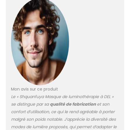
moment, n'importe où.
masque LED pour
2. Convient à différents
types de peau. 3. Il est
recommandé d'utiliser
la photothérapie
faciale 3 à 4 fois par
semaine, avec un
temps d'utilisation
unique de 10 à 20
minutes. Remarque : ne
pas l'utiliser lors de la
charge 4. Le masque
est réutilisable et
équipé de coussinets
pour les yeux, ce qui
Mon avis sur ce produit
peut bien protéger les
Le « Shquanfuya Masque de luminothérapie à DEL »
yeux lors de l'utilisation
se distingue par sa
qualité de fabrication
et son
et éviter l'inconfort
oculaire causé par une
confort d’utilisation, ce qui le rend agréable à porter
exposition à la lumière.
malgré son poids notable. J’apprécie la diversité des
Il est léger, confortable
modes de lumière proposés, qui permet d’adapter le
à porter, et ne causera