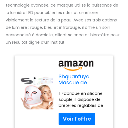
technologie avancée, ce masque utilise la puissance de
la lumière LED pour cibler les rides et améliorer
visiblement la texture de la peau. Avec ses trois options
de lumière : rouge, bleu et infrarouge, il offre un soin
personnalisé à domicile, alliant science et bien-être pour
un résultat digne d’un institut.
Shquanfuya
Masque de
luminothérapie à
1. Fabriqué en silicone
DEL – Lumière LED
souple, il dispose de
de thérapie par
bretelles réglables de
lumière rouge –
haute qualité, qui sont
Soin de la peau
adaptées à différentes
Réduit les rides – 3
formes de visage,
couleurs : rouge,