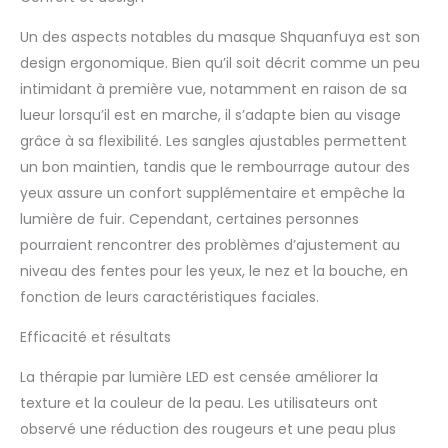
exposition à la lumière.
Un des aspects notables du masque Shquanfuya est son
Il est léger, confortable
à porter, et ne causera
design ergonomique. Bien qu’il soit décrit comme un peu
pas de pression ni de
intimidant à première vue, notamment en raison de sa
marques sur le visage.
lueur lorsqu’il est en marche, il s’adapte bien au visage
5. Nous nous
grâce à sa flexibilité. Les sangles ajustables permettent
engageons à fournir
aux clients la meilleure
un bon maintien, tandis que le rembourrage autour des
expérience d'achat.
yeux assure un confort supplémentaire et empêche la
Pour vous fournir un
lumière de fuir. Cependant, certaines personnes
remboursement de 60
pourraient rencontrer des problèmes d’ajustement au
jours et une garantie
niveau des fentes pour les yeux, le nez et la bouche, en
gratuite de 365 jours, si
vous avez des
fonction de leurs caractéristiques faciales.
questions, n'hésitez
pas à nous contacter.
Efficacité et résultats
La thérapie par lumière LED est censée améliorer la
texture et la couleur de la peau. Les utilisateurs ont
observé une réduction des rougeurs et une peau plus