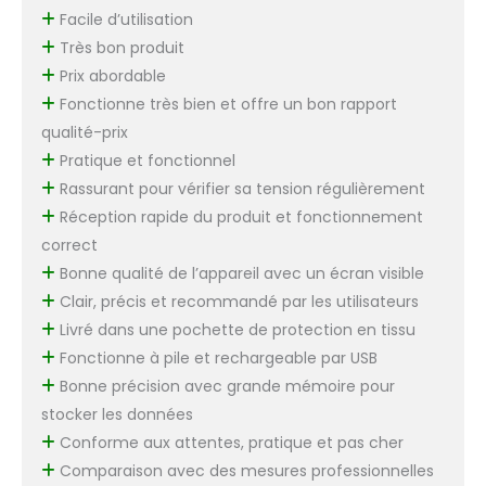
velcro haute
Facile d’utilisation
résistance, tandis que
Très bon produit
la doublure spéciale
Prix abordable
anti-dérapante assure
Fonctionne très bien et offre un bon rapport
un ajustement serré
pendant toute la
qualité-prix
mesure, résolvant
Pratique et fonctionnel
complètement le
Rassurant pour vérifier sa tension régulièrement
problème d'erreur de
Réception rapide du produit et fonctionnement
mesure causé par le
déplacement du
correct
brassard des
Bonne qualité de l’appareil avec un écran visible
tensiomètres
Clair, précis et recommandé par les utilisateurs
traditionnels, afin que
Livré dans une pochette de protection en tissu
chaque résultat de test
soit précis et fiable.
Fonctionne à pile et rechargeable par USB
Bonne précision avec grande mémoire pour
stocker les données
Conforme aux attentes, pratique et pas cher
Comparaison avec des mesures professionnelles