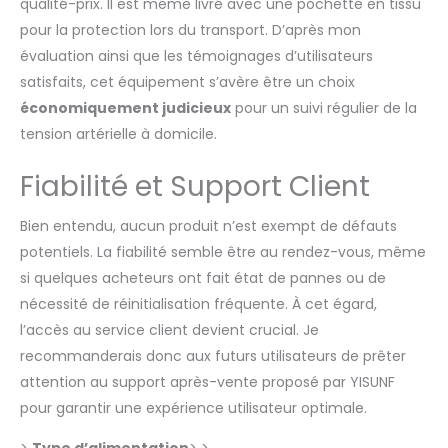
qualité-prix. Il est même livré avec une pochette en tissu
alimentés par piles, qui
nécessitent des
pour la protection lors du transport. D’après mon
remplacements
évaluation ainsi que les témoignages d’utilisateurs
fréquents et même le
satisfaits, cet équipement s’avère être un choix
retrait des piles
économiquement judicieux
pour un suivi régulier de la
lorsqu'ils ne sont pas
utilisés pour éviter les
tension artérielle à domicile.
fuites corrosives, la
recharge Type-C ne
Fiabilité et Support Client
nécessite aucun
démontage et permet
Bien entendu, aucun produit n’est exempt de défauts
une recharge
potentiels. La fiabilité semble être au rendez-vous, même
instantanée à tout
si quelques acheteurs ont fait état de pannes ou de
moment. HAUTE
PRÉCISION ET
nécessité de réinitialisation fréquente. À cet égard,
SURVEILLANCE DE LA
l’accès au service client devient crucial. Je
FRÉQUENCE CARDIAQUE :
recommanderais donc aux futurs utilisateurs de prêter
Le tensiometre bras
attention au support après-vente proposé par YISUNF
professionnel
entièrement
pour garantir une expérience utilisateur optimale.
automatique utilise une
technologie de mesure
>
Type d’alimentation
> >