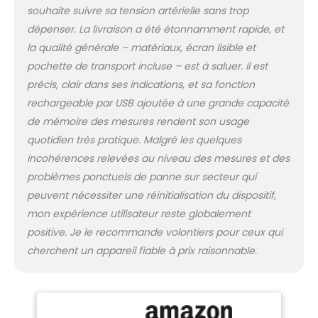
prise Type-C élimine le
souhaite suivre sa tension artérielle sans trop
besoin d'accessoires
dépenser. La livraison a été étonnamment rapide, et
supplémentaires lors
la qualité générale – matériaux, écran lisible et
des voyages. Adieu aux
opérations
pochette de transport incluse – est à saluer. Il est
compliquées des
précis, clair dans ses indications, et sa fonction
modèles traditionnels à
rechargeable par USB ajoutée à une grande capacité
piles. Contrairement
de mémoire des mesures rendent son usage
aux appareils
alimentés par piles, qui
quotidien très pratique. Malgré les quelques
nécessitent des
incohérences relevées au niveau des mesures et des
remplacements
problèmes ponctuels de panne sur secteur qui
fréquents et même le
peuvent nécessiter une réinitialisation du dispositif,
retrait des piles
lorsqu'ils ne sont pas
mon expérience utilisateur reste globalement
utilisés pour éviter les
positive. Je le recommande volontiers pour ceux qui
fuites corrosives, la
cherchent un appareil fiable à prix raisonnable.
recharge Type-C ne
nécessite aucun
démontage et permet
une recharge
instantanée à tout