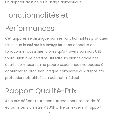
un appareil destiné à un usage domestique.
visiteur de manière
indépendante. Trois
Fonctionnalités et
utilisateurs peuvent
stocker 597 mesures
(199 groupes par
Performances
utilisateur) pour une
visualisation facile des
Cet appareil se distingue par ses fonctionnalités pratiques
données historiques et
telles que la
mémoire intégrée
et sa capacité de
un suivi de l'état de
santé. CÂBLE DE
fonctionner aussi bien à piles qu’à travers son port USB
RECHARGE TYPE-C :
fourni. Bien que certains utilisateurs aient signalé des
Notre conception avec
écarts de mesures, ma propre expérience me pousse à
prise Type-C élimine le
confirmer sa précision lorsque comparée aux dispositifs
besoin d'accessoires
supplémentaires lors
professionnels utilisés en cabinet médical.
des voyages. Adieu aux
opérations
Rapport Qualité-Prix
compliquées des
modèles traditionnels à
À un prix défiant toute concurrence pour moins de 20
piles. Contrairement
euros, le tensiomètre YISUNF offre un excellent rapport
aux appareils