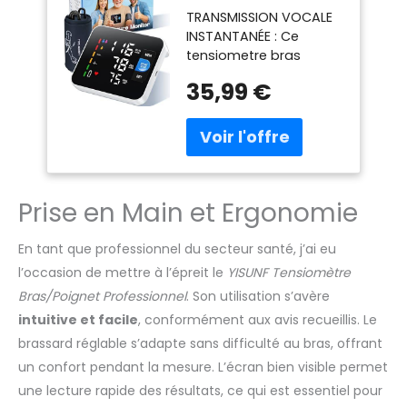
Numérique LED le
TRANSMISSION VOCALE
Tensiomètre Bras
INSTANTANÉE : Ce
Professionnel, 3 x
tensiometre bras
199 Utilisateurs,
fournit des
Appareil Tension
35,99 €
transmissions vocales
Artérielle Bras avec
en anglais claires,
Annonce Vocale en
fortes et faciles à
Anglais,
comprendre, qui
Circonférences de
diffusent
Bras de 22 à 42
automatiquement les
cm
Prise en Main et Ergonomie
mesures de pression
systolique, diastolique
et de fréquence
En tant que professionnel du secteur santé, j’ai eu
cardiaque : parfait
l’occasion de mettre à l’épreit le
YISUNF Tensiomètre
pour les personnes
Bras/Poignet Professionnel
. Son utilisation s’avère
âgées et les familles. 3
intuitive et facile
, conformément aux avis recueillis. Le
MODES UTILISATEUR : La
mémoire de lecture du
brassard réglable s’adapte sans difficulté au bras, offrant
tensiomètre peut
un confort pendant la mesure. L’écran bien visible permet
enregistrer les données
une lecture rapide des résultats, ce qui est essentiel pour
de 2 utilisateurs et 1