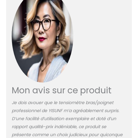
et de fréquence
cardiaque : parfait
pour les personnes
âgées et les familles. 3
MODES UTILISATEUR : La
mémoire de lecture du
tensiomètre peut
enregistrer les données
de 2 utilisateurs et 1
visiteur de manière
indépendante. Trois
utilisateurs peuvent
stocker 597 mesures
Mon avis sur ce produit
(199 groupes par
utilisateur) pour une
visualisation facile des
Je dois avouer que le tensiomètre bras/poignet
données historiques et
professionnel de YISUNF m’a agréablement surpris.
un suivi de l'état de
D’une facilité d’utilisation exemplaire et doté d’un
santé. CÂBLE DE
rapport qualité-prix indéniable, ce produit se
RECHARGE TYPE-C :
Notre conception avec
présente comme un choix judicieux pour quiconque