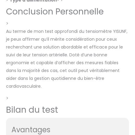
avancée pour fournir
Conclusion Personnelle
des lectures plus
précises. Pratique pour
>
surveiller
quotidiennement votre
Au terme de mon test approfondi du tensiomètre YISUNF,
état de santé. Et grâce
je peux affirmer qu’il mérite considération pour ceux
à l'écran numérique LED
recherchant une solution abordable et efficace pour le
lumineux, il n'est pas
suivi de leur tension artérielle. Doté d’une bonne
nécessaire d'allumer
ergonomie et capable d’afficher des mesures fiables
les lumières de la pièce,
même lorsque vous
dans la majorité des cas, cet outil peut véritablement
mesurez votre tension
aider dans la gestion quotidienne du bien-être
artérielle la nuit ou tôt
cardiovasculaire.
le matin. BRACELET
RÉGLABLE : La mesure
>
est de 22-42 cm/8,7-
Bilan du test
16,5 pouces. Notre
blood pressure monitor
garantit un ajustement
précis au millimètre
Avantages
grâce à une bande