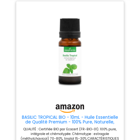
mental qu'à l'usage culinaire
d’éviter muqueuses et contour
pour vos recettes créatives et
des yeux
boissons Certification
d'excellence : Produit issu de
l'agriculture biologique certifié
par Ecocert répondant aux
critères stricts de la norme
HEBBD pour une sécurité
d'emploi optimale Format
pratique : Flacon compact de
10ml idéal pour découvrir les
vertus du basilic ou pour
l'emporter facilement lors de
vos déplacements et voyages
Traçabilité garantie :
Chromatographie vérifiée pour
chaque lot assurant une
pureté absolue sans mélange
synthétique respectant
l'organe producteur de la
plante
BASILIC TROPICAL BIO - 10mL - Huile Essentielle
de Qualité Premium - 100% Pure, Naturelle,
Garantie ChromaCert - Chémotypée et
QUALITÉ : Certifiée BIO par Ecocert (FR-BIO-01). 100% pure,
Intégrale - La Compagnie des Sens
intégrale et chémotypée. Chémotype : estragole
(méthylchavicol) 70-80%, linalol 15-30% CARACTÉRISTIQUES