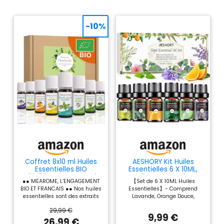
-10%
Coffret 8x10 ml Huiles
AESHORY Kit Huiles
Essentielles BIO
Essentielles 6 X 10ML,
distillées en FRANCE |
Huiles Essentielles
●● MEAROME, L’ENGAGEMENT
【Set de 6 X 10ML Huiles
HEBBD, HECT
Aromathérapie
BIO ET FRANCAIS ●● Nos huiles
Essentielles】- Comprend
Naturelle pour
essentielles sont des extraits
Lavande, Orange Douce,
Diffuseurs, Massage,
de plantes distillées en
Menthe Poivrée, Arbre à Thé,
Yoga - Lavande,
29,99 €
France. Notre choix ? Aucune
Citronnelle, Eucalyptus.
Orange Douce, Menthe
9,99 €
concession sur la qualité !
Arômes floraux spécialement
26,99 €
Poivrée, Arbre à Thé,