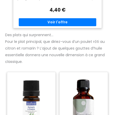
BOTANIQUES : Ocimum basilicum var. basilicum, famille des
Lamiaceae. Parties aériennes fleuries distillées. Notes
4,40 €
olfactives : fraîche, anisée, épicée CONDITIONNEMENT :
Flacon en verre ambré avec codigoutte pour un dosage
précis et sans gaspillage. Livré sans suremballage, dans
une démarche écoresponsable NOS GARANTIES : Garantie
ChromaCert : chaque lot dispose d'un bulletin d'analyse en
ligne, disponible sur notre site. Sélection, contrôle qualité et
conditionnement réalisés à Lyon LA COMPAGNIE DES SENS :
Des plats qui surprennent…
Marque française spécialisée en aromathérapie et
Pour le plat principal, que diriez-vous d’un poulet rôti au
phytothérapie depuis 2013. Produits BIO sélectionnés par
nos experts en aromathérapie
citron et romarin ? L’ajout de quelques gouttes d’huile
essentielle donnera une nouvelle dimension à ce grand
classique.