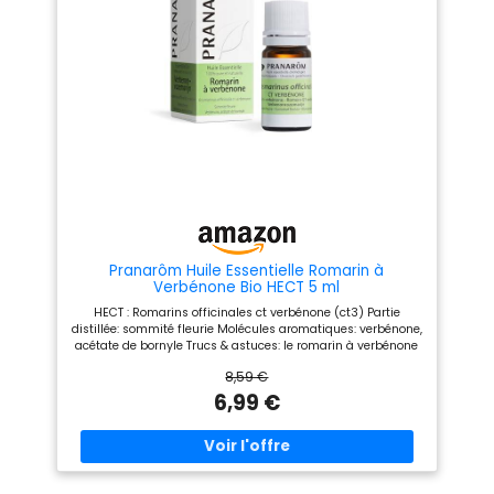
disponible sur notre site.
Rosmary. Notre belle huile
Sélection rigoureuse, contrôle
essentielle de Romarin
qualité et conditionnement à
officinal est brute et pure, ce
Lyon par nos soins LA
qui garantit un maximum
COMPAGNIE DES SENS :
d'avantages. 🌿 Nom latin :
Marque française spécialisée
Rosmarinus Officinalis - Partie
en aromathérapie et
distillée : feuille 🇫🇷 MIS EN
phytothérapie depuis 2013.
BOUTEILLE EN FRANCE : Nos
Produits BIO sélectionnés par
valeurs résident dans la
nos experts en aromathérapie
qualité des produits et la
protection de l’environnement,
c’est pourquoi nous travaillons
avec engagement pour vous
garantir le meilleur. Le
conditionnement est effectué
en France et nos bouteilles en
verre sont fabriquées en
Pranarôm Huile Essentielle Romarin à
Europe.
Verbénone Bio HECT 5 ml
HECT : Romarins officinales ct verbénone (ct3) Partie
distillée: sommité fleurie Molécules aromatiques: verbénone,
acétate de bornyle Trucs & astuces: le romarin à verbénone
fournit une huile essentielle remarquable pour stimuler les
8,59 €
émonctoires. Un traitement d’une cure de 3 semaines à
raison de 2 gouttes sur 1/4 de morceau de sucre de canne à
6,99 €
sucer tous les matins. A faire en mars et en septembre
Poids du colis: 0.15 kilograms