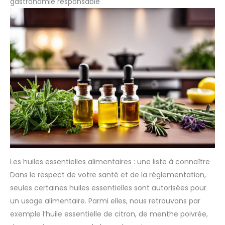
gastronomie responsable
commerce équitable et de
des mères, Saint Valentin et
petits producteurs locaux ce
plus encore. ❗ Remarque: Si
qui garantit une qualité
l'emballage ou la bouteille
optimale grâce aux labels
sont endommagés, veuillez
HEBBD, HECT et 100% Pures et
comprendre et nous contacter
Naturelles. Huiles certifiées
pour un remplacement dès
par FR-BIO-01, agriculture
que possible. Nous vous
UE/non-UE.
sommes très reconnaissants
de votre gentillesse.
Les huiles essentielles alimentaires : une liste à connaître
Dans le respect de votre santé et de la réglementation,
seules certaines huiles essentielles sont autorisées pour
un usage alimentaire. Parmi elles, nous retrouvons par
exemple l’huile essentielle de citron, de menthe poivrée,