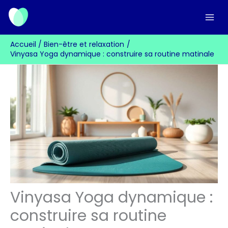
Aller
au
contenu
Accueil
Bien-être et relaxation
Vinyasa Yoga dynamique : construire sa routine matinale
Vinyasa Yoga dynamique :
construire sa routine