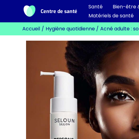
Aller
Santé
Bien-être 
Centre de santé
au
Matériels de santé
contenu
Accueil
Hygiène quotidienne
Acné adulte : s