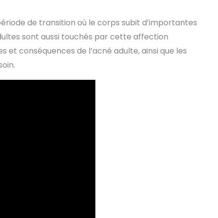
ériode de transition où le corps subit d’importantes
dultes sont aussi touchés par cette affection
 et conséquences de l’acné adulte, ainsi que les
oin.