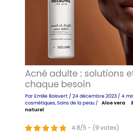
Acné adulte : solutions 
chaque besoin
Par
Emilie Boisvert
/
24 décembre 2023
/
4 mi
cosmétiques
,
Soins de la peau
/
Aloe vera
naturel
4.8/5 - (9 votes)