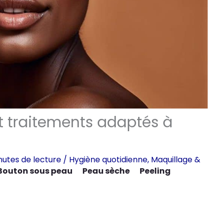
et traitements adaptés à
nutes de lecture
/
Hygiène quotidienne
,
Maquillage &
Bouton sous peau
Peau sèche
Peeling