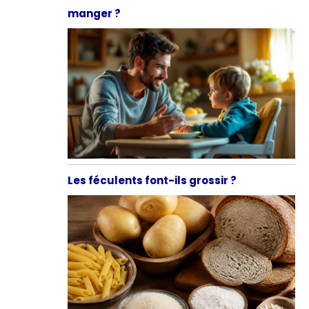
manger ?
Les féculents font-ils grossir ?