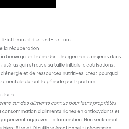
nti-inflammatoire post-partum
e la récupération
 intense
qui entraîne des changements majeurs dans
érus qui retrouve sa taille initiale, cicatrisations ;
d’énergie et de ressources nutritives. C’est pourquoi
ndamentale durant la période post-partum.
matoire
ntre sur des aliments connus pour leurs propriétés
a consommation d’aliments riches en antioxydants et
x qui peuvent aggraver l’inflammation. Non seulement
 le bien-être et l’équilibre émotionnel si nécessaire