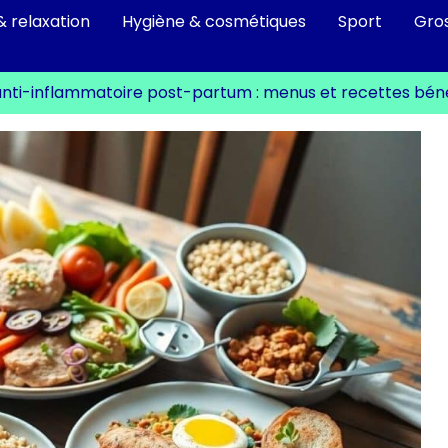
& relaxation
Hygiène & cosmétiques
Sport
Gro
anti-inflammatoire post-partum : menus et recettes bén