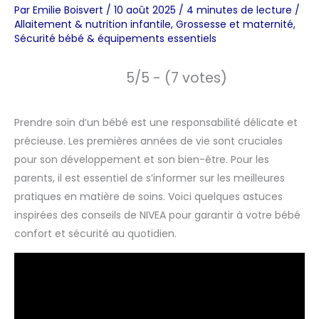
Par
Emilie Boisvert
/
10 août 2025
/
4 minutes de lecture
/
Allaitement & nutrition infantile
,
Grossesse et maternité
,
Sécurité bébé & équipements essentiels
5/5 - (7 votes)
Prendre soin d’un bébé est une responsabilité délicate et
précieuse. Les premières années de vie sont cruciales
pour son développement et son bien-être. Pour les
parents, il est essentiel de s’informer sur les meilleures
pratiques en matière de soins. Voici quelques astuces
inspirées des conseils de NIVEA pour garantir à votre bébé
confort et sécurité au quotidien.