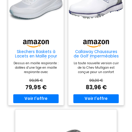
Skechers Baskets à
Callaway Chaussures
Lacets en Maille pour
de Golf Imperméables
Homme GO Golf Flight
Chev Mulligan S Homme
Dessus en maille respirante :
La toute nouvelle version cuir
sans Crampons
(2020), Taille 9,
dotées d'une tige en maille
de la Chev Mulligan est
Blanc/Marine
respirante avec
conçue pour un confort
superpositions synthétiques,
maximum, légère, étanche,
99,95 €
99,00 €
ces chaussures Skechers GO
elle vous accompagnera
GOLF Flight gardent vos pieds
directement sur le parcours
79,95 €
83,96 €
au frais et confortables
pour 18 trous Chaussure en
pendant votre tour. Traction
cuir étanche et respirant
sans picots : la semelle
munie d’une membrane
extérieure en caoutchouc
interne étanche et respirante
flexible a des crampons à
Doublure intérieure en maille
profil bas pour une excellente
Opti-Vent respirante pour
adhérence sans endommager
mieux gérer la chaleur
le parcours. Chaussures de
Semelle intermédiaire en EVA
course parfaites pour les
Opti-Soft pour des sensations
hommes qui aiment le golf.
au sol et un confort naturels