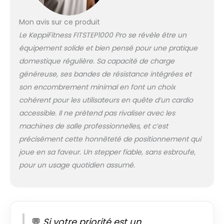
durabilité inégalées.
Le coussinet en
Mon avis sur ce produit
caoutchouc offre
une excellente
Le KeppiFitness FITSTEP1000 Pro se révèle être un
adhérence et
équipement solide et bien pensé pour une pratique
empêche les
domestique régulière. Sa capacité de charge
rayures sur le sol.
généreuse, ses bandes de résistance intégrées et
Taille optimale avec
largeur intérieure
son encombrement minimal en font un choix
plus large –
cohérent pour les utilisateurs en quête d’un cardio
Mesurant 45 x 41 x
accessible. Il ne prétend pas rivaliser avec les
24 cm (L x l x H) et
machines de salle professionnelles, et c’est
une largeur
précisément cette honnêteté de positionnement qui
intérieure de 8,9 cm,
ce stepper
joue en sa faveur. Un stepper fiable, sans esbroufe,
d'exercice est
pour un usage quotidien assumé.
conçu pour
accueillir des
utilisateurs de
différentes tailles,
que vous ayez des
💬
Si votre priorité est un
cuisses fines ou