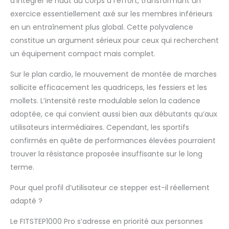
d’intégrer le haut du corps à l’effort, transformant un
vous ayez des
exercice essentiellement axé sur les membres inférieurs
cuisses fines ou
en un entraînement plus global. Cette polyvalence
épaisses. Trajectoire
constitue un argument sérieux pour ceux qui recherchent
de mouvement en
forme de V –
un équipement compact mais complet.
Contrairement aux
Sur le plan cardio, le mouvement de montée de marches
mouvements pas à
pas traditionnels, ce
sollicite efficacement les quadriceps, les fessiers et les
modèle dispose
mollets. L’intensité reste modulable selon la cadence
d'une trajectoire en
adoptée, ce qui convient aussi bien aux débutants qu’aux
forme de V qui
utilisateurs intermédiaires. Cependant, les sportifs
engage plus de
groupes musculaires
confirmés en quête de performances élevées pourraient
et améliore
trouver la résistance proposée insuffisante sur le long
l'efficacité de la
terme.
combustion des
graisses. Ce
Pour quel profil d’utilisateur ce stepper est-il réellement
mouvement aide
adapté ?
également à réduire
la pression des
Le FITSTEP1000 Pro s’adresse en priorité aux personnes
genoux pendant les