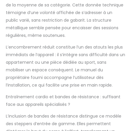
d'acier robuste et
de la moyenne de sa catégorie. Cette donnée technique
soutenu par quatre
témoigne d’une volonté affichée de s’adresser à un
supports robustes,
public varié, sans restriction de gabarit. La structure
cette machine pas à
pas offre une sécurité
métallique semble pensée pour encaisser des sessions
et une durabilité
régulières, même soutenues.
inégalées. Le
coussinet en
L’encombrement réduit constitue l’un des atouts les plus
caoutchouc offre une
immédiats de l’appareil : il s’intègre sans difficulté dans un
excellente adhérence
appartement ou une pièce dédiée au sport, sans
et empêche les
rayures sur le sol.
mobiliser un espace conséquent. Le manuel du
Taille optimale avec
propriétaire fourni accompagne l’utilisateur dès
largeur intérieure plus
l’installation, ce qui facilite une prise en main rapide.
large – Mesurant 45 x
41 x 24 cm (L x l x H) et
Entraînement cardio et bandes de résistance : suffisant
une largeur intérieure
face aux appareils spécialisés ?
de 8,9 cm, ce stepper
d'exercice est conçu
L’inclusion de bandes de résistance distingue ce modèle
pour accueillir des
des steppers d’entrée de gamme. Elles permettent
utilisateurs de
différentes tailles, que