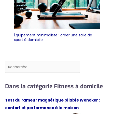
silencieux.
KeppiFitness Pédale
surdimensionnée
avec moule privé –
Conçu pour
s'adapter à la
Équipement minimaliste : créer une salle de
plupart des tailles
sport à domicile
de pieds, le stepper
d'entraînement
comprend une
pédale
antidérapante
Rechercher
surdimensionnée
avec une surface
en caoutchouc
Dans la catégorie Fitness à domicile
souple pour
améliorer la prise en
main et fournir
Test du rameur magnétique pliable Wenoker :
suffisamment
d'espace pour un
confort et performance à la maison
mouvement