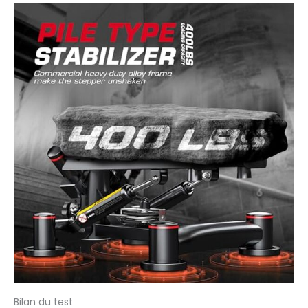
Conçu pour s'adapter
à la plupart des tailles
de pieds, le stepper
d'entraînement
comprend une
pédale antidérapante
surdimensionnée
avec une surface en
caoutchouc souple
pour améliorer la
prise en main et
fournir suffisamment
d'espace pour un
mouvement
confortable. Prêt à
l'emploi prêt à
l'emploi : ce stepper
portable ne nécessite
aucun assemblage et
est prêt à l'emploi.
Bilan du test
Son design compact