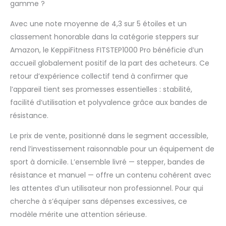
résistance constante,
gamme ?
une durée de vie et
Avec une note moyenne de 4,3 sur 5 étoiles et un
une excellente
étanchéité pour
classement honorable dans la catégorie steppers sur
garder la
Amazon, le KeppiFitness FITSTEP1000 Pro bénéficie d’un
performance.
accueil globalement positif de la part des acheteurs. Ce
Fonction silencieuse
retour d’expérience collectif tend à confirmer que
et fluide :
l'assemblage de
l’appareil tient ses promesses essentielles : stabilité,
précision et la
facilité d’utilisation et polyvalence grâce aux bandes de
lubrification de haute
résistance.
qualité garantissent
que ce stepper
Le prix de vente, positionné dans le segment accessible,
fonctionne
rend l’investissement raisonnable pour un équipement de
silencieusement et en
sport à domicile. L’ensemble livré — stepper, bandes de
douceur, minimisant
le bruit et permettant
résistance et manuel — offre un contenu cohérent avec
un environnement
les attentes d’un utilisateur non professionnel. Pour qui
d'exercice silencieux.
cherche à s’équiper sans dépenses excessives, ce
KeppiFitness Pédale
modèle mérite une attention sérieuse.
surdimensionnée
avec moule privé –