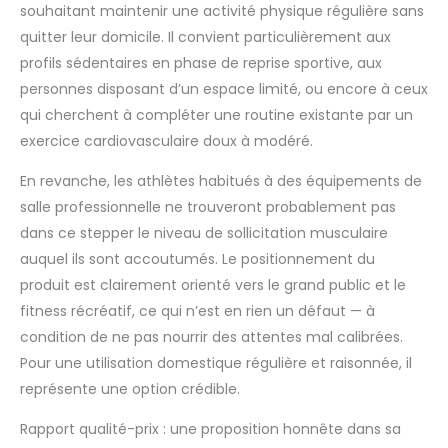
souhaitant maintenir une activité physique régulière sans
entraînements.
Moniteur LED haute
quitter leur domicile. Il convient particulièrement aux
définition : équipé
profils sédentaires en phase de reprise sportive, aux
d'un compteur LED
personnes disposant d’un espace limité, ou encore à ceux
très réactif, ce
qui cherchent à compléter une routine existante par un
moniteur pas à pas
dispose d'un
exercice cardiovasculaire doux à modéré.
affichage clair des
En revanche, les athlètes habitués à des équipements de
données. Cela vous
permet de surveiller
salle professionnelle ne trouveront probablement pas
et de planifier
dans ce stepper le niveau de sollicitation musculaire
facilement vos
auquel ils sont accoutumés. Le positionnement du
séances
produit est clairement orienté vers le grand public et le
d'entraînement.
Cylindre de qualité
fitness récréatif, ce qui n’est en rien un défaut — à
supérieure avec
condition de ne pas nourrir des attentes mal calibrées.
étanchéité supérieure
Pour une utilisation domestique régulière et raisonnée, il
: le stepper utilise des
représente une option crédible.
cylindres hydrauliques
de haute qualité,
Rapport qualité-prix : une proposition honnête dans sa
assurant une