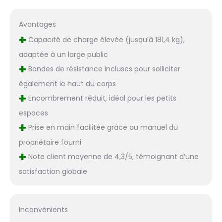
facilite le
déplacement et le
Avantages
stockage, ce qui vous
+
permet d'économiser
Capacité de charge élevée (jusqu’à 181,4 kg),
du temps et de
adaptée à un large public
l'espace. Support
+
Bandes de résistance incluses pour solliciter
professionnel
KeppiFitness : notre
également le haut du corps
équipe d'assistance
+
Encombrement réduit, idéal pour les petits
dédiée est disponible
pour vous aider avec
espaces
toutes les questions
+
Prise en main facilitée grâce au manuel du
ou préoccupations
concernant le produit.
propriétaire fourni
N'hésitez pas à nous
+
Note client moyenne de 4,3/5, témoignant d’une
contacter pour une
satisfaction globale
assistance
professionnelle.
Inconvénients