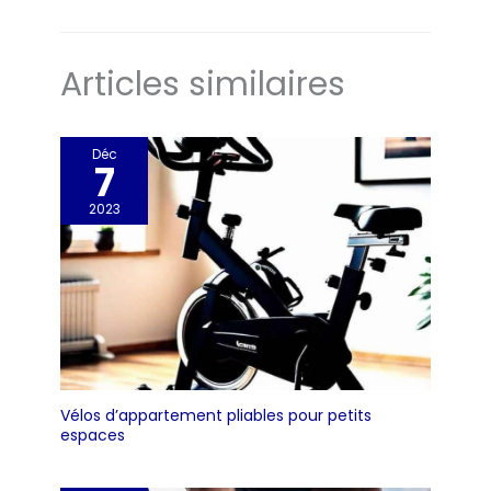
mesurant jusqu'à 1,93 m. Connecter APP avec Écran LCD:
données】: L'écran LCD
tout en sollicitant vos bras,
détaillées
L'écran LCD multifonction affiche des statistiques sur le
enregistre votre temps
vos jambes, votre ventre, votre
permettent un
temps, la distance, le nombre, le total et les calories pour
d'aviron, vos décomptes, votre
dos et vos fessiers.
suivre votre progression pendant l'aviron. La pédale
nombre total, votre temps sur
montage en
Articles similaires
antidérapante élargie soutient fermement chaque pas, et le
500 mètres, votre fréquence,
seulement 30
coussin ergonomique et moelleux vous assure un confort
votre distance et vos calories
optimal même après une longue pratique. Les rameurs
minutes. Notre
en temps réel. Vous pouvez
Dripex peuvent être connectés à des applications comme
ainsi suivre vos progrès, vous
équipe d'assistance
Kinomap et FS. Ces technologies intelligentes vous offrent
fixer des objectifs et participer
Déc
est disponible
des possibilités d'entraînement interactives directement
à des programmes
7
chez vous. Suivez vos progrès en temps réel et améliorez
d'entraînement interactifs
24h/24 et 7j/7 pour
votre expérience d'entraînement grâce à des séances
pour augmenter votre
toute question
2023
virtuelles interactives, des compétitions et des défis
motivation et vos
personnalisés. Dripex s'engage à fournir à ses clients des
performances. Vous pouvez
services et des produits de la plus haute qualité. Nous
placer votre smartphone et
offrons une-garantie d'un an et une politique de retour
votre iPad dans le support
inconditionnelle. Si vous avez des questions, n'hésitez pas à
pour profiter de vidéos ou de
nous contacter. Notre équipe dédiée au service clientèle est
musique tout en utilisant le
toujours à votre disposition.
rameur. 【Assemblage et
rangement faciles】: Nous
avons simplifié l'assemblage
du rameur domestique ; la
plupart des utilisateurs
peuvent facilement
l'assembler en 20 minutes.
Vélos d’appartement pliables pour petits
Grâce à son faible
espaces
encombrement, le rameur
magnétique MOSUNY
économise 70 % d'espace de
rangement lorsqu'il est rangé