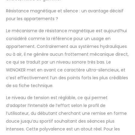
calories, de la
fréquence de frappe
Résistance magnétique et silence : un avantage décisif
(par minute), du
pour les appartements ?
nombre total de
mouvements, de la
Le mécanisme de résistance magnétique est aujourd’hui
distance et de la
considéré comme la référence pour un usage en
durée d'entraînement
pour un suivi précis
appartement. Contrairement aux systèmes hydrauliques
des performances
ou à air, il ne génère aucun frottement mécanique direct,
Appareil
ce qui se traduit par un niveau sonore très bas. Le
d'entraînement
WENOKER met en avant ce caractère ultra-silencieux, et
pliable : dimensions
déplié : 152,3 x 45 x 71
c’est effectivement l’un des points forts les plus crédibles
cm (L x l x H), max.
de sa fiche technique.
Charge maximale :
160 kg, convient aux
Le niveau de tension est réglable, ce qui permet
personnes mesurant
d’adapter l’intensité de l’effort selon le profil de
entre 150 et 190 cm.
l’utilisateur, du débutant cherchant une remise en forme
Les roulettes avant
pivotantes
douce jusqu’au sportif souhaitant des séances plus
permettent un
intenses. Cette polyvalence est un atout réel. Pour les
transport facile et un