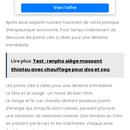
DE HAUTE QUALITÉ : fabriqués en acier à ressort robuste en
où. Utilisation multiple : le
massage peut attirer les
or, argent et rose, les anneaux sont durables, doux pour la
point de déclenchement peut
chats à se gratter. Si vous
peau et confortables à porter Lot de 10 anneaux
être utilisé pour la taille, les
n'êtes pas chez vous, vous
d'acupression pratiques : contient 10 anneaux
épaules, les pieds, le cou, le
pouvez également profiter du
d'acupression, idéal pour la maison, l'école, le bureau ou en
dos, les fesses et les jambes
goût du massage. L'effet était
Après avoir exploré l’univers fascinant de cette pratique
déplacement. Petit et maniable, ils se glissent dans
qui sont profondément
inattendu. Convient aux chats
thérapeutique autonome, il est temps maintenant de
n'importe quel sac ou trousse Aide apaisante : aide à
pressées sur toutes les parties
à poils courts et à poils
soulager le stress, les troubles anxieux, les attaques de
du corps. Avec un peu d'effort,
moyens à longs.
découvrir les points clés à cibler pour une détente
panique ou pour une utilisation Skill chez Borderline, un
la force va directement au
outil efficace pour les adultes et les adolescents
point de massage.
immédiate.
Lire plus
Test : renpho siège massant
Shiatsu avec chauffage pour dos et cou
Les points clés à cibler pour une détente immédiate
La tête et le visage : un havre de bien-être
Le visage et le cuir chevelu abritent plusieurs points
d’énergie qui, lorsqu’ils sont massés, peuvent procurer
une sensation de relaxation intense. Des tempes au front
en passant par le nez et les mâchoires,
chaque zone